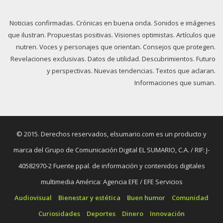
Noticias confirmadas. Crónicas en buena onda. Sonidos e imágenes
que ilustran. Propuestas positivas. Visiones optimistas. Artículos que
nutren. Voces y personajes que orientan. Consejos que protegen.
Revelaciones exclusivas. Datos de utilidad. Descubrimientos. Futuro
y perspectivas. Nuevas tendencias. Textos que aclaran.
Informaciones que suman.
© 2015. Derechos reservados, elsumario.com es un producto y
marca del Grupo de Comunicación Digital EL SUMARIO, C.A. / RIF: J-
40582970-2 Fuente ppal. de información y contenidos digitales
multimedia América: Agencia EFE / EFE Servicios
Audiovisual
Bienestar y estética
Buen humor
Comunidad
Curiosidades
Deportes
Dinero
Innovación