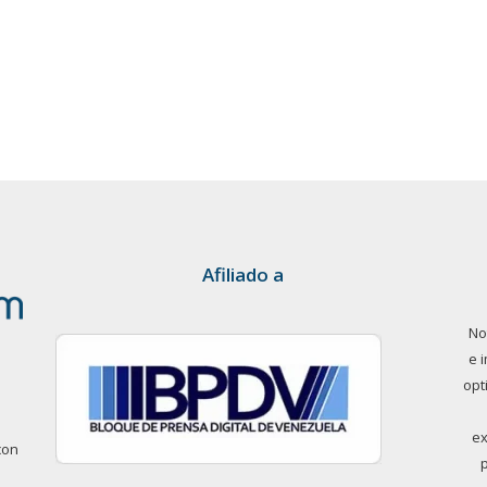
Afiliado a
No
e 
opt
ex
con