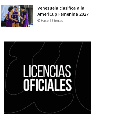
Venezuela clasifica a la
AmeriCup Femenina 2027
Hace 15 horas