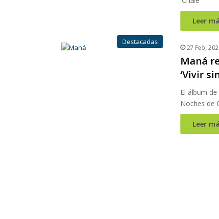
'Chale'
Leer má
Destacadas
27 Feb, 202
Maná re
‘Vivir s
El álbum de
Noches de 
Leer má