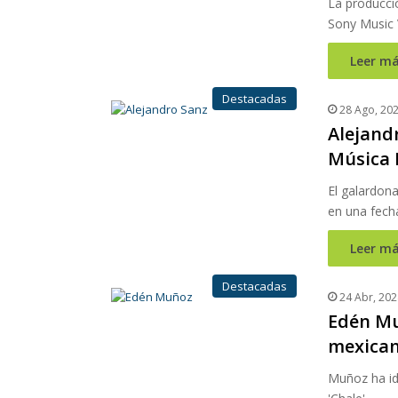
La producció
Sony Music 
Leer má
Destacadas
28 Ago, 20
Alejand
Música 
El galardon
en una fech
Leer má
Destacadas
24 Abr, 202
Edén Mu
mexica
Muñoz ha id