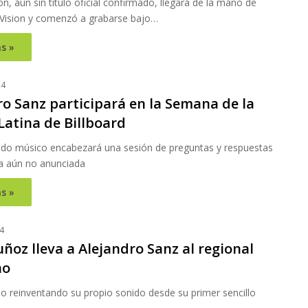
n, aún sin título oficial confirmado, llegará de la mano de
Vision y comenzó a grabarse bajo…
s »
24
ro Sanz participará en la Semana de la
Latina de Billboard
ado músico encabezará una sesión de preguntas y respuestas
a aún no anunciada
s »
4
ñoz lleva a Alejandro Sanz al regional
no
o reinventando su propio sonido desde su primer sencillo