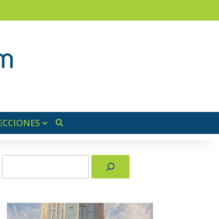
am
a lateral
ECCIONES
Buscar por
Buscar