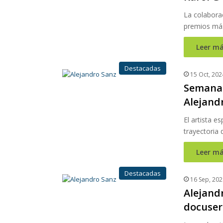
La colaborac
premios más
Leer má
Destacadas
15 Oct, 202
Semana 
Alejand
El artista 
trayectoria 
Leer má
Destacadas
16 Sep, 202
Alejand
docuseri