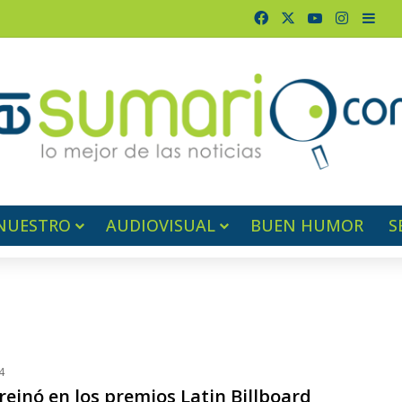
Facebook
X
YouTube
Instagr
Barr
NUESTRO
AUDIOVISUAL
BUEN HUMOR
S
4
reinó en los premios Latin Billboard