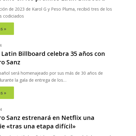
ión de 2023 de Karol G y Peso Pluma, recibió tres de los
 codiciados
s »
4
Latin Billboard celebra 35 años con
ro Sanz
español será homenajeado por sus más de 30 años de
durante la gala de entrega de los…
s »
4
ro Sanz estrenará en Netflix una
e «tras una etapa difícil»