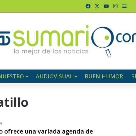
Facebook
X
YouTube
Instagr
Barr
NUESTRO
AUDIOVISUAL
BUEN HUMOR
S
tillo
4
lo ofrece una variada agenda de