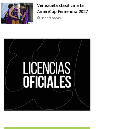
Venezuela clasifica a la
AmeriCup Femenina 2027
Hace 9 horas