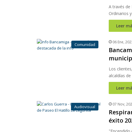
A través de
Ordinarios y
Leer má
06 Ene, 202
Comunidad
Bancami
municip
Los clientes
alcaldías de
Leer má
07 Nov, 20
Audiovisual
Respira
éxito 20
"Encendido 