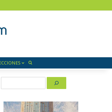
am
a lateral
ECCIONES
Buscar por
Buscar