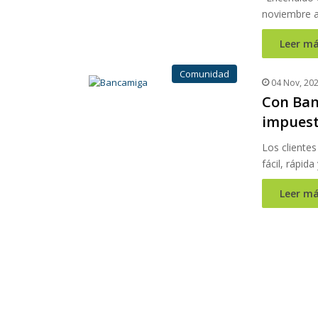
noviembre a
Leer má
Comunidad
04 Nov, 20
Con Ban
impuesto
Los cliente
fácil, rápid
Leer má