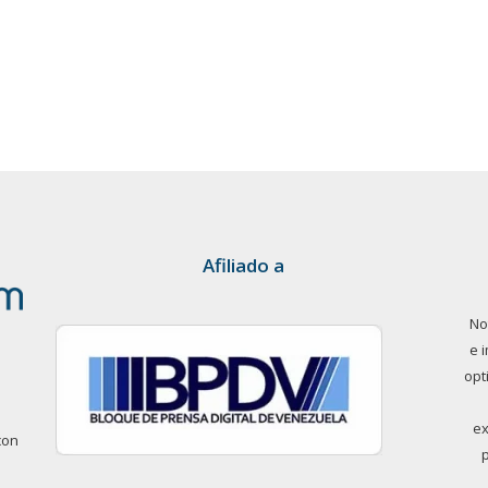
Afiliado a
No
e 
opt
ex
con