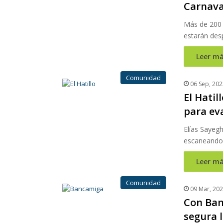
Carnava
Más de 200 f
estarán desp
Leer má
Comunidad
06 Sep, 202
El Hatil
para ev
Elías Sayegh
escaneando 
Leer má
Comunidad
09 Mar, 20
Con Ban
segura 