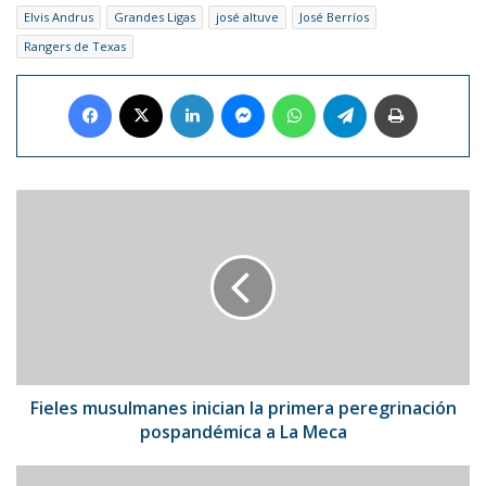
Elvis Andrus
Grandes Ligas
josé altuve
José Berríos
Rangers de Texas
Facebook
X
LinkedIn
Messenger
WhatsApp
Telegram
Imprimir
Fieles
musulmanes
inician
la
primera
peregrinación
pospandémica
a
La
Meca
Fieles musulmanes inician la primera peregrinación
pospandémica a La Meca
Amber