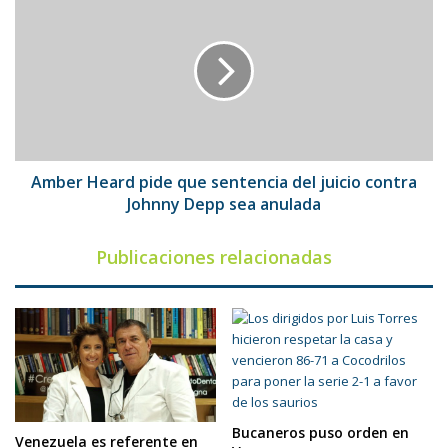
Heard
pide
que
sentencia
del
juicio
contra
Johnny
Depp
Amber Heard pide que sentencia del juicio contra
sea
Johnny Depp sea anulada
anulada
Publicaciones relacionadas
Bucaneros puso orden en
Venezuela es referente en