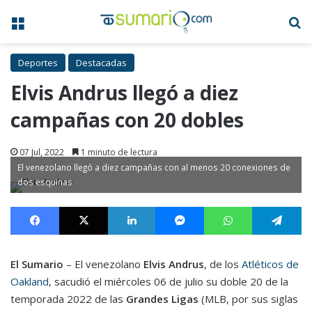
Menú
B
Deportes
Destacadas
Elvis Andrus llegó a diez
campañas con 20 dobles
07 Jul, 2022
1 minuto de lectura
El venezolano llegó a diez campañas con al menos 20 conexiones de
dos esquinas
Facebook
X
LinkedIn
Messenger
WhatsApp
Te
El Sumario
– El venezolano
Elvis Andrus
, de los
Atléticos de
Oakland
, sacudió el miércoles 06 de julio su doble 20 de la
temporada 2022 de las
Grandes Ligas
(MLB, por sus siglas