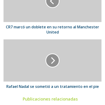
en
su
retorno
al
Manchester
United
CR7 marcó un doblete en su retorno al Manchester
United
Rafael
Nadal
se
sometió
a
un
tratamiento
en
el
pie
Rafael Nadal se sometió a un tratamiento en el pie
Publicaciones relacionadas