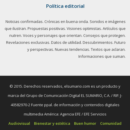
Política editorial
Noticias confirmadas. Crónicas en buena onda. Sonidos e imágenes
que ilustran. Propuestas positivas. Visiones optimistas. Artículos que
nutren. Voces y personajes que orientan. Consejos que protegen.
Revelaciones exclusivas. Datos de utilidad. Descubrimientos. Futuro
y perspectivas. Nuevas tendencias. Textos que aclaran.
Informaciones que suman.
© 2015. Derechos reservados, elsumario.com es un producto y
marca del Grupo de Comunicación Digital EL SUMARIO, C.A. / RIF: J-
40582970-2 Fuente ppal. de información y contenidos digitales
multimedia América: Agencia EFE / EFE Servicios
Audiovisual
Bienestar y estética
Buen humor
Comunidad