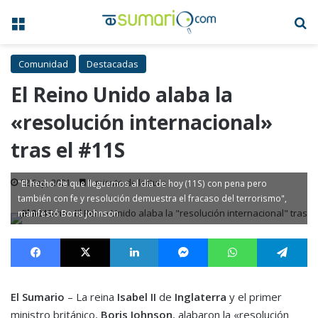
Menú
B
Comunidad
Destacadas
El Reino Unido alaba la
«resolución internacional»
tras el #11S
12 Sep, 2021
1 minuto de lectura
"El hecho de que lleguemos al día de hoy (11S) con pena pero
también con fe y resolución demuestra el fracaso del terrorismo",
manifestó Boris Johnson
Facebook
X
LinkedIn
Messenger
WhatsApp
Te
El Sumario
– La reina
Isabel II
de
Inglaterra
y el primer
ministro británico,
Boris Johnson
, alabaron la «resolución