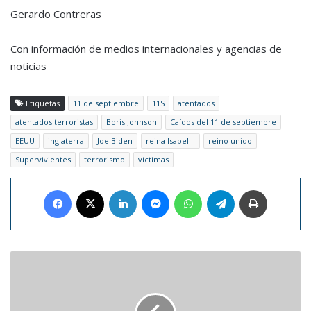
Gerardo Contreras
Con información de medios internacionales y agencias de
noticias
Etiquetas
11 de septiembre
11S
atentados
atentados terroristas
Boris Johnson
Caídos del 11 de septiembre
EEUU
inglaterra
Joe Biden
reina Isabel II
reino unido
Supervivientes
terrorismo
víctimas
Facebook
X
LinkedIn
Messenger
WhatsApp
Telegram
Imprimir
CR7
marcó
un
doblete