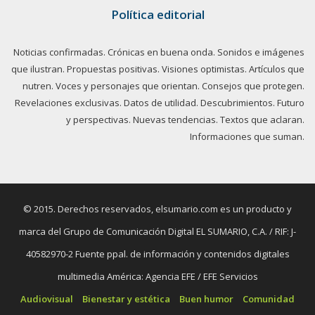
Política editorial
Noticias confirmadas. Crónicas en buena onda. Sonidos e imágenes
que ilustran. Propuestas positivas. Visiones optimistas. Artículos que
nutren. Voces y personajes que orientan. Consejos que protegen.
Revelaciones exclusivas. Datos de utilidad. Descubrimientos. Futuro
y perspectivas. Nuevas tendencias. Textos que aclaran.
Informaciones que suman.
© 2015. Derechos reservados, elsumario.com es un producto y
marca del Grupo de Comunicación Digital EL SUMARIO, C.A. / RIF: J-
40582970-2 Fuente ppal. de información y contenidos digitales
multimedia América: Agencia EFE / EFE Servicios
Audiovisual
Bienestar y estética
Buen humor
Comunidad