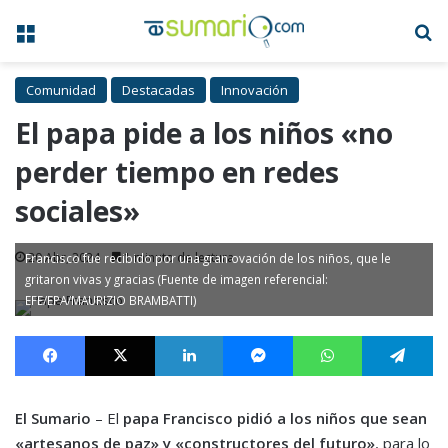
Menú
B
Comunidad
Destacadas
Innovación
El papa pide a los niños «no
perder tiempo en redes
sociales»
20 Abr, 2024
1 minuto de lectura
Francisco fue recibido por una gran ovación de los niños, que le
gritaron vivas y gracias (Fuente de imagen referencial:
EFE/EPA/MAURIZIO BRAMBATTI)
Facebook
X
LinkedIn
Messenger
WhatsApp
Te
El Sumario
– El
papa Francisco pidió a los niños que sean
«artesanos de paz» y «constructores del futuro»
, para lo