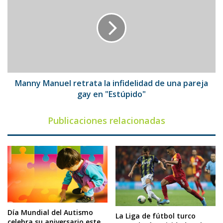
retrata
la
infidelidad
de
una
pareja
gay
en
Manny Manuel retrata la infidelidad de una pareja
"Estúpido"
gay en "Estúpido"
Publicaciones relacionadas
Día Mundial del Autismo
La Liga de fútbol turco
celebra su aniversario este