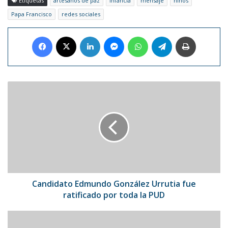
Etiquetas
artesanos de paz
infancia
mensaje
niños
Papa Francisco
redes sociales
Facebook
X
LinkedIn
Messenger
WhatsApp
Telegram
Imprimir
Candidato
Edmundo
González
Urrutia
fue
ratificado
por
toda
la
PUD
Candidato Edmundo González Urrutia fue
ratificado por toda la PUD
Manny
Manuel