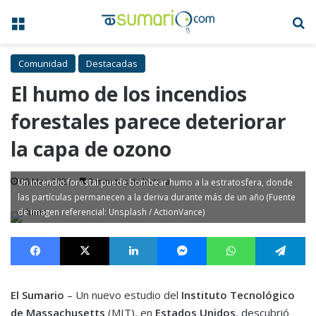
Menú
B
Comunidad
Destacadas
El humo de los incendios
forestales parece deteriorar
la capa de ozono
08 Mar, 2023
3 minutos de lectura
Un incendio forestal puede bombear humo a la estratosfera, donde
las partículas permanecen a la deriva durante más de un año (Fuente
de imagen referencial: Unsplash / ActionVance)
Facebook
X
LinkedIn
Messenger
WhatsApp
Te
El Sumario
– Un nuevo estudio del
Instituto Tecnológico
de Massachusetts
(MIT), en
Estados Unidos
, descubrió