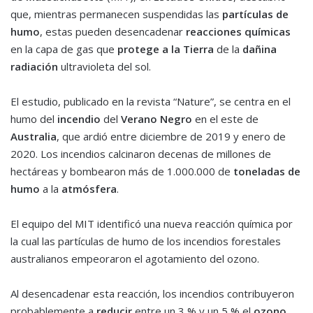
que, mientras permanecen suspendidas las
partículas de
humo
, estas pueden desencadenar
reacciones químicas
en la capa de gas que
protege a la Tierra
de la
dañina
radiación
ultravioleta del sol.
El estudio, publicado en la revista “Nature”, se centra en el
humo del
incendio
del
Verano Negro
en el este de
Australia
, que ardió entre diciembre de 2019 y enero de
2020. Los incendios calcinaron decenas de millones de
hectáreas y bombearon más de 1.000.000 de
toneladas de
humo
a la
atmósfera
.
El equipo del MIT identificó una nueva reacción química por
la cual las partículas de humo de los incendios forestales
australianos empeoraron el agotamiento del ozono.
Al desencadenar esta reacción, los incendios contribuyeron
probablemente a
reducir
entre un 3 % y un 5 % el
ozono