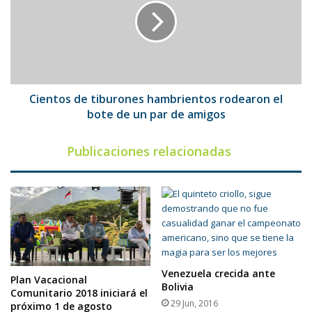
hambrientos
rodearon
el
bote
de
un
par
Cientos de tiburones hambrientos rodearon el
de
bote de un par de amigos
amigos
Publicaciones relacionadas
Venezuela crecida ante
Plan Vacacional
Bolivia
Comunitario 2018 iniciará el
29 Jun, 2016
próximo 1 de agosto