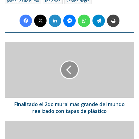
partículas de humo
radiación
Verano Negro
Facebook
X
LinkedIn
Messenger
WhatsApp
Telegram
Imprimir
Finalizado
el
2do
mural
más
grande
del
mundo
realizado
con
Finalizado el 2do mural más grande del mundo
tapas
realizado con tapas de plástico
de
plástico
Cientos
de
tiburones