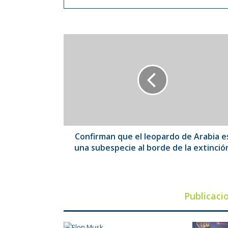
Confirman
que
el
leopardo
de
Arabia
es
una
subespecie
al
Confirman que el leopardo de Arabia e
borde
una subespecie al borde de la extinció
de
la
extinción
Publicaci