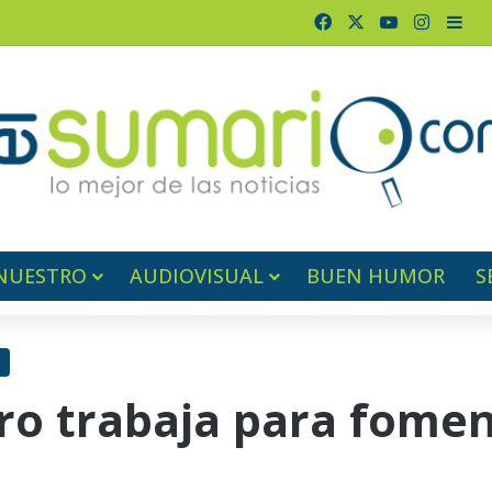
Facebook
X
YouTube
Instag
Bar
NUESTRO
AUDIOVISUAL
BUEN HUMOR
S
bro trabaja para fomen