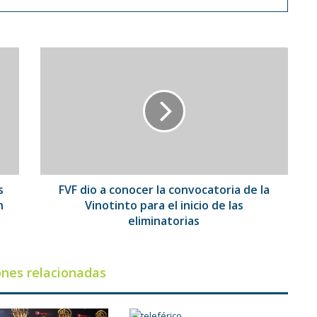
FVF
dio
a
conocer
la
convocatoria
de
la
Vinotinto
para
s
FVF dio a conocer la convocatoria de la
el
n
Vinotinto para el inicio de las
inicio
eliminatorias
de
las
eliminatorias
ones relacionadas