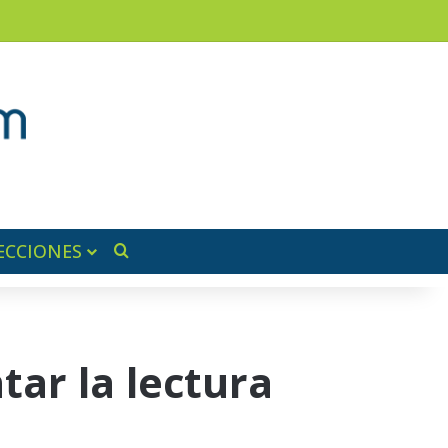
ram
ra lateral
ECCIONES
Buscar por
tar la lectura