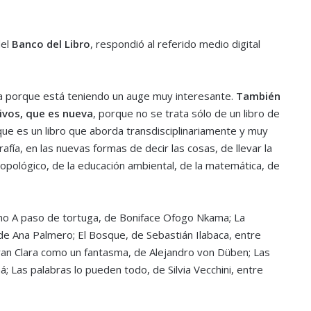
del
Banco del Libro
, respondió al referido medio digital
sía porque está teniendo un auge muy interesante.
También
ivos, que es nueva
, porque no se trata sólo de un libro de
ue es un libro que aborda transdisciplinariamente y muy
afía, en las nuevas formas de decir las cosas, de llevar la
ropológico, de la educación ambiental, de la matemática, de
mo A paso de tortuga, de Boniface Ofogo Nkama; La
, de Ana Palmero; El Bosque, de Sebastián Ilabaca, entre
uran Clara como un fantasma, de Alejandro von Düben; Las
 Las palabras lo pueden todo, de Silvia Vecchini, entre