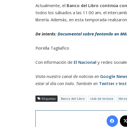
Actualmente, el
Banco del Libro continúa con
todos los sábados a las 11:00 am, el intercambio
librería. Además, en esta temporada realizaron
De interés:
Documental sobre fentanilo en M
Fiorella Tagliafico
Con información de
El Nacional
y redes social
Visita nuestro canal de noticias en
Google New
estar al día con todo. También en
Twitter
e
Ins
Etiquetas
Banco del Libro
club de lectura
libros
Face