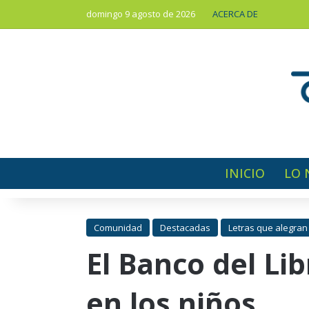
domingo 9 agosto de 2026
ACERCA DE
INICIO
LO 
Comunidad
Destacadas
Letras que alegran
El Banco del Li
en los niños