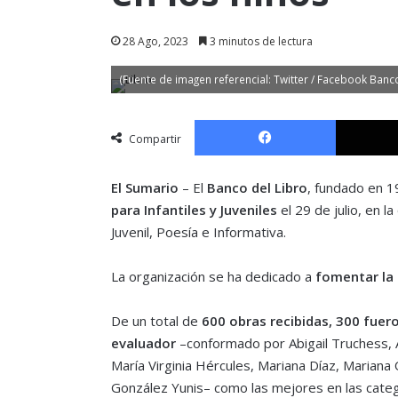
28 Ago, 2023
3 minutos de lectura
(Fuente de imagen referencial: Twitter / Facebook Banco
Facebook
Compartir
El Sumario
– El
Banco del Libro
, fundado en 1
para Infantiles y Juveniles
el 29 de julio, en l
Juvenil, Poesía e Informativa.
La organización se ha dedicado a
fomentar la l
De un total de
600 obras recibidas, 300 fuer
evaluador
–conformado por Abigail Truchess, A
María Virginia Hércules, Mariana Díaz, Mariana
González Yunis– como las mejores en las categor