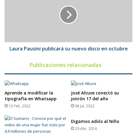
publicará
su
nuevo
disco
en
octubre
Laura Pausini publicará su nuevo disco en octubre
Publicaciones relacionadas
Aprende a modificar la
José Altuve conectó su
tipografía en Whatsapp
jonrón 17 del año
13 Feb, 2022
08 Jul, 2022
Digamos adiós al Niño
29 Abr, 2016