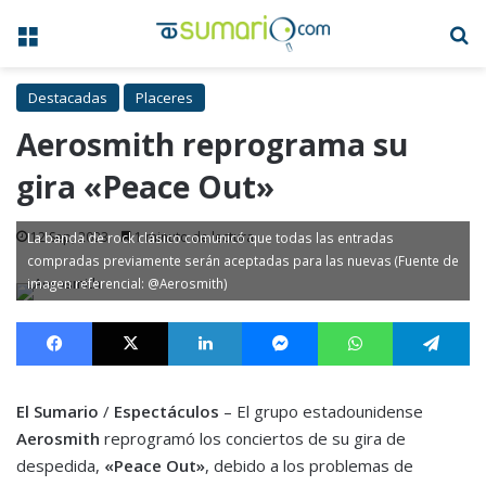
Menú
B
Destacadas
Placeres
Aerosmith reprograma su
gira «Peace Out»
12 Sep, 2023
1 minuto de lectura
La banda de rock clásico comunicó que todas las entradas
compradas previamente serán aceptadas para las nuevas (Fuente de
imagen referencial: @Aerosmith)
Facebook
X
LinkedIn
Messenger
WhatsApp
Te
El Sumario
/
Espectáculos
– El grupo estadounidense
Aerosmith
reprogramó los conciertos de su gira de
despedida,
«Peace Out»
, debido a los problemas de