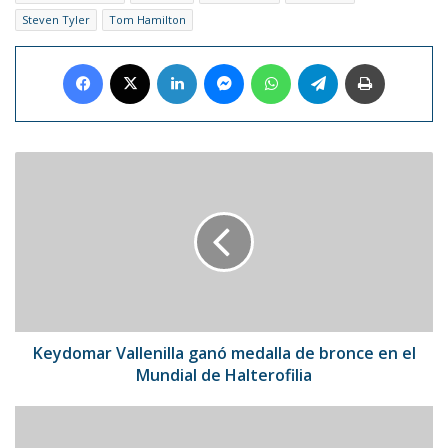
Steven Tyler
Tom Hamilton
Facebook
X
LinkedIn
Messenger
WhatsApp
Telegram
Imprimir
Keydomar
Vallenilla
ganó
medalla
de
bronce
en
el
Mundial
de
Keydomar Vallenilla ganó medalla de bronce en el
Halterofilia
Mundial de Halterofilia
Laura
Pausini