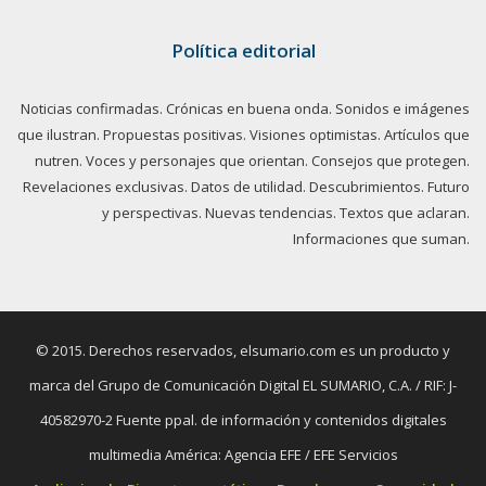
Política editorial
Noticias confirmadas. Crónicas en buena onda. Sonidos e imágenes
que ilustran. Propuestas positivas. Visiones optimistas. Artículos que
nutren. Voces y personajes que orientan. Consejos que protegen.
Revelaciones exclusivas. Datos de utilidad. Descubrimientos. Futuro
y perspectivas. Nuevas tendencias. Textos que aclaran.
Informaciones que suman.
© 2015. Derechos reservados, elsumario.com es un producto y
marca del Grupo de Comunicación Digital EL SUMARIO, C.A. / RIF: J-
40582970-2 Fuente ppal. de información y contenidos digitales
multimedia América: Agencia EFE / EFE Servicios