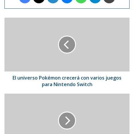
El
universo
Pokémon
crecerá
con
varios
juegos
para
Nintendo
Switch
El universo Pokémon crecerá con varios juegos
para Nintendo Switch
Rafael
Núñez:
“Los
ángeles
son
seres