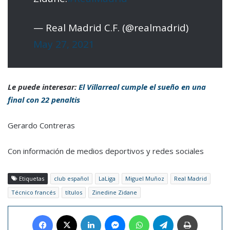
— Real Madrid C.F. (@realmadrid)
May 27, 2021
Le puede interesar:
El Villarreal cumple el sueño en una
final con 22 penaltis
Gerardo Contreras
Con información de medios deportivos y redes sociales
Etiquetas
club español
LaLiga
Miguel Muñoz
Real Madrid
Técnico francés
títulos
Zinedine Zidane
Facebook
X
LinkedIn
Messenger
WhatsApp
Telegram
Imprimir