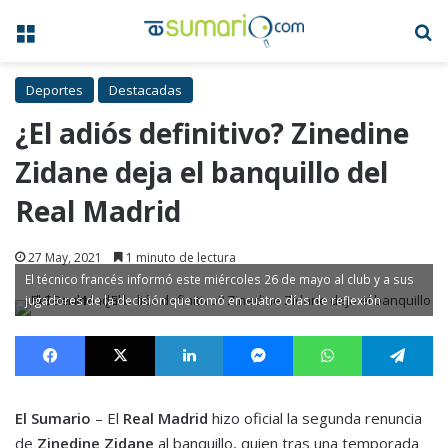
Menú
B
Deportes
Destacadas
¿El adiós definitivo? Zinedine
Zidane deja el banquillo del
Real Madrid
27 May, 2021
1 minuto de lectura
El técnico francés informó este miércoles 26 de mayo al club y a sus
jugadores de la decisión que tomó en cuatro días de reflexión
Facebook
X
LinkedIn
Messenger
WhatsApp
Te
El Sumario
– El
Real Madrid
hizo oficial la segunda renuncia
de
Zinedine Zidane
al banquillo, quien tras una temporada