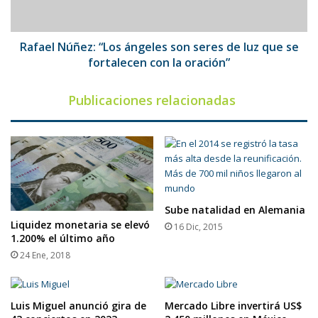
de
luz
que
se
Rafael Núñez: “Los ángeles son seres de luz que se
fortalecen
fortalecen con la oración”
con
la
Publicaciones relacionadas
oración”
Sube natalidad en Alemania
Liquidez monetaria se elevó
16 Dic, 2015
1.200% el último año
24 Ene, 2018
Luis Miguel anunció gira de
Mercado Libre invertirá US$