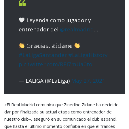
Leyenda como jugador y
entrenador del
@realmadrid
…
𝔾𝕣𝕒𝕔𝕚𝕒𝕤, ℤ𝕚𝕕𝕒𝕟𝕖
#LaLigaSantander
#LaLigaHistory
pic.twitter.com/REi7mUa0to
— LALIGA (@LaLiga)
May 27, 2021
«El Real Madrid comunica que Zinedine Zidane ha decidido
dar por finalizada su actual etapa como entrenador de
nuestro club», aseguró en su comunicado el club español,
que hasta el último momento confiaba en que el francés