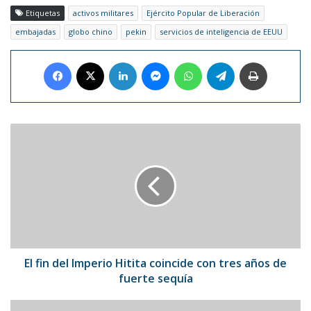
Etiquetas
activos militares
Ejército Popular de Liberación
embajadas
globo chino
pekin
servicios de inteligencia de EEUU
Facebook
X
LinkedIn
Messenger
WhatsApp
Telegram
Imprimir
El
fin
del
Imperio
Hitita
coincide
con
tres
años
de
El fin del Imperio Hitita coincide con tres años de
fuerte
fuerte sequía
sequía
Venezuela