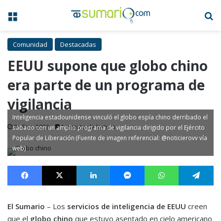
Menú
B
Comunidad
Destacadas
EEUU supone que globo chino
era parte de un programa de
vigilancia
Inteligencia estadounidense vinculó el globo espía chino derribado el
08 Feb, 2023
1 minuto de lectura
sábado con un amplio programa de vigilancia dirigido por el Ejército
Popular de Liberación (Fuente de imagen referencial: @noticierovv vía
web)
Facebook
X
LinkedIn
Messenger
WhatsApp
Te
El Sumario
– Los
servicios de inteligencia de EEUU
creen
que el
globo chino
que estuvo asentado en cielo americano