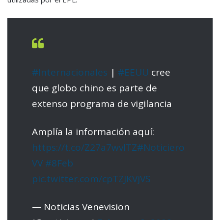
#Internacionales
|
#EEUU
cree
que globo chino es parte de
extenso programa de vigilancia
Amplía la información aquí:
https://t.co/Z27a7wvlTZ
#Noticiero
VV
#8Feb
pic.twitter.com/cpTZJKVjVS
— Noticias Venevision