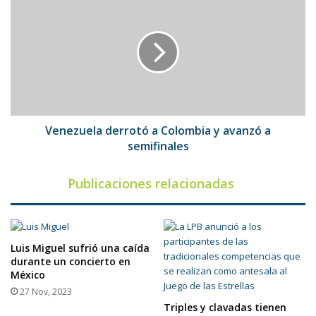
derrotó
a
Colombia
y
avanzó
a
semifinales
Venezuela derrotó a Colombia y avanzó a
semifinales
Publicaciones relacionadas
Luis Miguel sufrió una caída
durante un concierto en
México
27 Nov, 2023
Triples y clavadas tienen