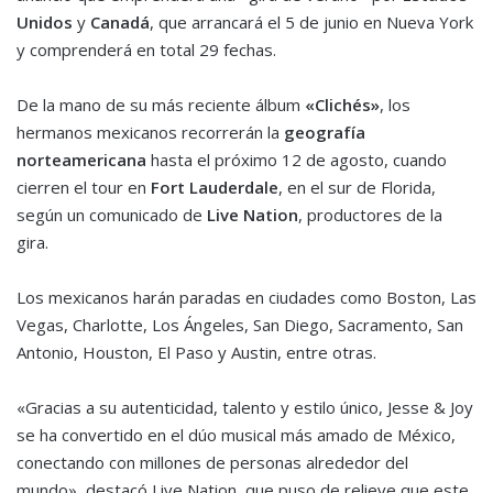
Unidos
y
Canadá
, que arrancará el 5 de junio en Nueva York
y comprenderá en total 29 fechas.
De la mano de su más reciente álbum
«Clichés»
, los
hermanos mexicanos recorrerán la
geografía
norteamericana
hasta el próximo 12 de agosto, cuando
cierren el tour en
Fort Lauderdale
, en el sur de Florida,
según un comunicado de
Live Nation
, productores de la
gira.
Los mexicanos harán paradas en ciudades como Boston, Las
Vegas, Charlotte, Los Ángeles, San Diego, Sacramento, San
Antonio, Houston, El Paso y Austin, entre otras.
«Gracias a su autenticidad, talento y estilo único, Jesse & Joy
se ha convertido en el dúo musical más amado de México,
conectando con millones de personas alrededor del
mundo», destacó Live Nation, que puso de relieve que este