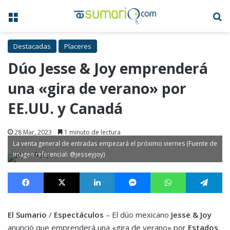
Menú
B
Destacadas
Placeres
Dúo Jesse & Joy emprenderá
una «gira de verano» por
EE.UU. y Canadá
28 Mar, 2023
1 minuto de lectura
La venta general de entradas empezará el próximo viernes (Fuente de
imagen referencial: @jesseyjoy)
Facebook
X
LinkedIn
Messenger
WhatsApp
Te
El Sumario
/
Espectáculos
– El dúo mexicano
Jesse & Joy
anunció que emprenderá una «gira de verano» por
Estados