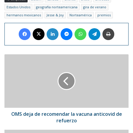
Estados Unidos
geografía norteamericana
gira de verano
hermanos mexicanos
Jesse & Joy
Norteamérica
premios
Facebook
X
LinkedIn
Messenger
WhatsApp
Telegram
Imprimir
OMS
deja
de
recomendar
la
vacuna
anticovid
de
refuerzo
OMS deja de recomendar la vacuna anticovid de
refuerzo
Gabriel