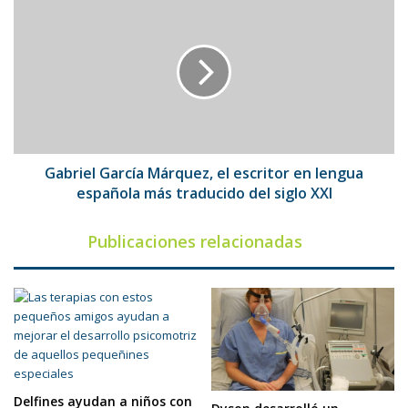
García
Márquez,
el
escritor
en
lengua
española
más
traducido
Gabriel García Márquez, el escritor en lengua
del
española más traducido del siglo XXI
siglo
XXI
Publicaciones relacionadas
Delfines ayudan a niños con