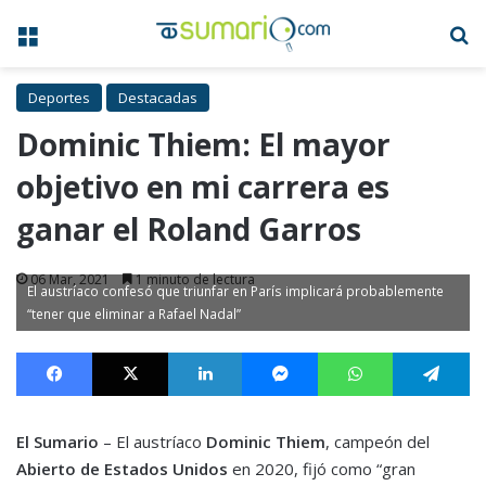
Menú
B
Deportes
Destacadas
Dominic Thiem: El mayor
objetivo en mi carrera es
ganar el Roland Garros
06 Mar, 2021
1 minuto de lectura
El austríaco confesó que triunfar en París implicará probablemente
“tener que eliminar a Rafael Nadal”
Facebook
X
LinkedIn
Messenger
WhatsApp
Te
El Sumario
– El austríaco
Dominic Thiem
, campeón del
Abierto de Estados Unidos
en 2020, fijó como “gran