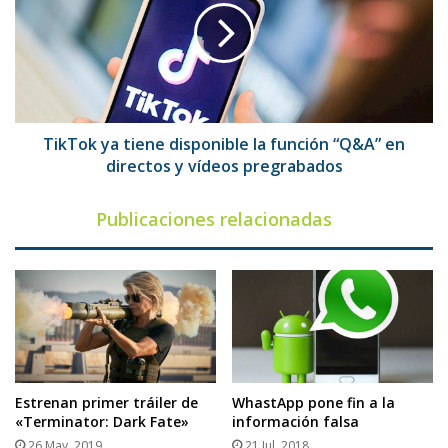
disponible
la
función
“Q&A”
en
directos
y
TikTok ya tiene disponible la función “Q&A” en
vídeos
directos y vídeos pregrabados
pregrabados
Publicaciones relacionadas
Estrenan primer tráiler de
WhastApp pone fin a la
«Terminator: Dark Fate»
información falsa
26 May, 2019
21 Jul, 2018