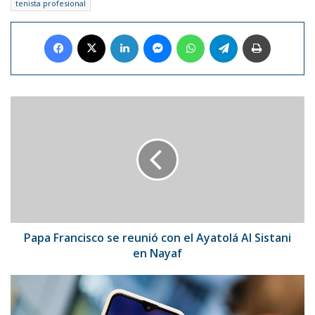
tenista profesional
Facebook
X
LinkedIn
Messenger
WhatsApp
Telegram
Imprimir
Papa
Francisco
se
reunió
con
el
Ayatolá
Al
Sistani
en
Papa Francisco se reunió con el Ayatolá Al Sistani
Nayaf
en Nayaf
TikTok
ya
tiene