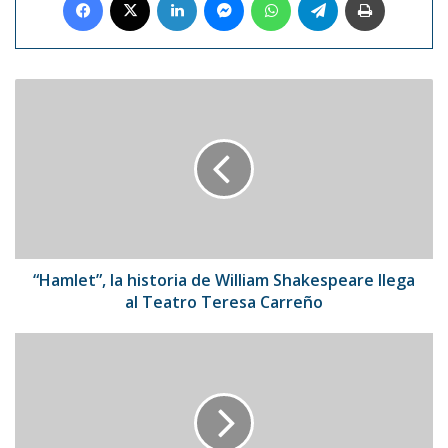
“Hamlet”,
la
historia
de
William
Shakespeare
llega
al
Teatro
Teresa
“Hamlet”, la historia de William Shakespeare llega
Carreño
al Teatro Teresa Carreño
Amina
Muaddi
desmiente
romance
con
A$ap