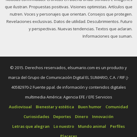
que ilustran. Propuestas positivas. Visiones optimistas. Artículos que
nutren. Voces y personajes que orientan. Consejos que protegen.
Revelaciones exclusivas. Datos de utilidad. Descubrimientos. Futuro
y perspectivas. Nuevas tendencias. Textos que aclaran.
Informaciones que suman.
© 2015. Derechos reservados, elsumario.com es un producto y
marca del Grupo de Comunicación Digital EL SUMARIO, C.A. / RIF: J-
40582970-2 Fuente ppal. de información y contenidos digitales
multimedia América: Agencia EFE / EFE Servicios
Audiovisual
Bienestar y estética
Buen humor
Comunidad
Curiosidades
Deportes
Dinero
Innovación
Letras que alegran
Lo nuestro
Mundo animal
Perfiles
Placeres