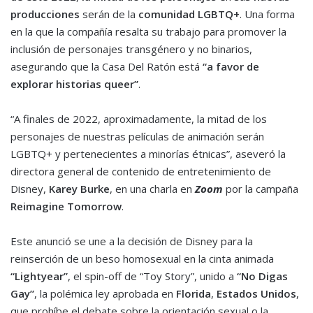
producciones
serán de la
comunidad LGBTQ+
. Una forma
en la que la compañía resalta su trabajo para promover la
inclusión de personajes transgénero y no binarios,
asegurando que la Casa Del Ratón está
“
a favor de
explorar historias queer
”
.
“A finales de 2022, aproximadamente, la mitad de los
personajes de nuestras películas de animación serán
LGBTQ+ y pertenecientes a minorías étnicas”, aseveró la
directora general de contenido de entretenimiento de
Disney,
Karey Burke
, en una charla en
Zoom
por la campaña
Reimagine Tomorrow
.
Este anunció se une a la decisión de Disney para la
reinserción de un beso homosexual en la cinta animada
“
Lightyear
”
, el spin-off de “Toy Story”, unido a
“
No Digas
Gay
”
, la polémica ley aprobada en
Florida
,
Estados Unidos
,
que prohíbe el debate sobre la orientación sexual o la