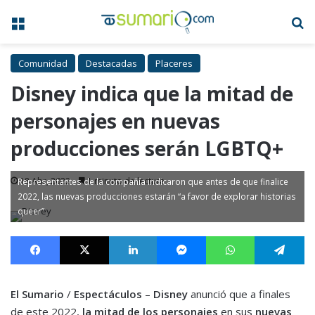
Menú
B
Comunidad
Destacadas
Placeres
Disney indica que la mitad de
personajes en nuevas
producciones serán LGBTQ+
18 Abr, 2022
1 minuto de lectura
Representantes de la compañía indicaron que antes de que finalice
2022, las nuevas producciones estarán “a favor de explorar historias
queer”
Facebook
X
LinkedIn
Messenger
WhatsApp
Te
El Sumario
/
Espectáculos
–
Disney
anunció que a finales
de este 2022,
la mitad de los personajes
en sus
nuevas