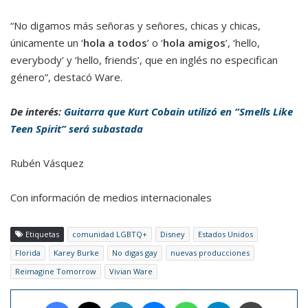
“No digamos más señoras y señores, chicas y chicas,
únicamente un ‘
hola a todos
’ o ‘
hola amigos
’, ‘hello,
everybody’ y ‘hello, friends’, que en inglés no especifican
género”, destacó Ware.
De interés:
Guitarra que Kurt Cobain utilizó en “Smells Like
Teen Spirit” será subastada
Rubén Vásquez
Con información de medios internacionales
Etiquetas
comunidad LGBTQ+
Disney
Estados Unidos
Florida
Karey Burke
No digas gay
nuevas producciones
Reimagine Tomorrow
Vivian Ware
Facebook
X
LinkedIn
Messenger
WhatsApp
Telegram
Imprimir