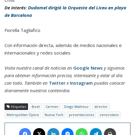
De interés:
Dudamel dirigió la Orquesta del Liceu en playa
de Barcelona
Fiorella Tagliafico
Con información directa, además de medios nacionales e
internacionales y redes sociales
Visita nuestro canal de noticias en
Google News
y síguenos
para obtener información precisa, interesante y estar al día
con todo. También en
Twitter
e
Instagram
puedes conocer
diariamente nuestros contenidos
Etiquetas
Bizet
Carmen
Diego Matheuz
director
Metropolitan Ópera
Nueva York
presentaciones
venezolano
Facebook
X
LinkedIn
Messenger
WhatsApp
Telegram
Imprimir