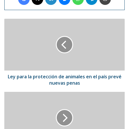
Ley
para
la
protección
de
animales
en
el
país
prevé
Ley para la protección de animales en el país prevé
nuevas
nuevas penas
penas
Rubén
Blades
trabaja
en
un
tema