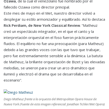
Ozawa
, de la cual el venezolano fue nombrado por el
fallecido
Ozawa
como director p
rincipal.
Este mes de mayo e
n
el
Met
,
nuestro director volvió a
desplegar su estilo armonizador y equilibrado
. Así lo destaca
Rick
Perdiam
, de
New York
Classical
Review
.
“
Matheuz
creó un espectáculo integrado
r,
en el que el canto y la
interpretación orquestal en el foso fueron prácticamente
fluidos. El equilibrio no fue una preocupación
(para Matheuz)
debido a las grandes voces con las que tuvo que trabajar,
pero fue extremadamente sensible a la dinámica.
L
a batuta
de Matheuz, la brillante orquestación de Bizet y las elevadas
melodías
,
se unieron para crear un arco dramático que
iluminó y electrizó el drama que se desarrollaba en el
escenario
”
.
Diego Matheuz frente a la orquesta del Metropolitan Opera House de
Nueva York (Fuente de esta imagen referencial: Jonathan Tichler/Met Opera)