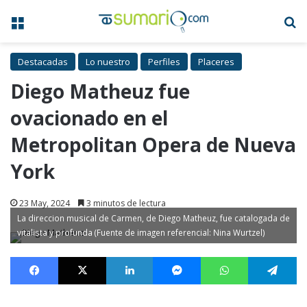
Menú
B
Destacadas
Lo nuestro
Perfiles
Placeres
Diego Matheuz fue
ovacionado en el
Metropolitan Opera de Nueva
York
23 May, 2024
3 minutos de lectura
La direccion musical de Carmen, de Diego Matheuz, fue catalogada de
vitalista y profunda (Fuente de imagen referencial: Nina Wurtzel)
Facebook
X
LinkedIn
Messenger
WhatsApp
Te