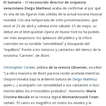
El Sumario
–
El
reconocido
director de orquesta
venezolano Diego Matheuz
acaba de
confirmar el por qué
es una de las figuras más sólidas de la
actual
escena
musical
mundial.
Con
una temporada de ocho
presentaciones
,
que
inici
ó
el 25 de abril y culmina este
sábado
25 de mayo, su
debut en
el
Metropolitan
Opera
de Nueva York
no ha podido
ser más auspicioso: los aplausos del público y la crítica
coinciden en su notable
“sensibilidad”
y búsqueda del
“equilibrio”
frente a los músicos y cantantes
del elenco
de
la
novísima
“Carmen”, de Bizet
.
Christopher Corwin
,
crítico
de la revista
Observer
,
escribió
:
“
La obra maestra de Bizet parecía recién acuñada mientras
chisporroteaba bajo la ardiente batuta de
Diego Matheuz
quien
(..
.
)
acompañó con sensibilidad a sus cantantes e hizo
memorables los irresistibles preludios”
.
Asimismo,
María
Cristina
Necula
en la
r
evista digital
Woman
Around
T
o
w
n
señaló: “
El canto es magnífico en todos los niveles y la