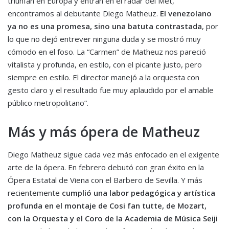
triunfan en Europa y entran en el radar del Met,
encontramos al debutante
Diego Matheuz
.
El venezolano
ya no es una promesa, sino un
a
batuta contrastad
a
, por
lo que no dejó entrever ninguna duda y se mostró muy
cómodo en el foso. La
“
Carmen
”
de Matheuz nos pareció
vitalista y profunda, en estilo, con el picante
justo,
pero
siempre en estilo. El director manejó a la
orquesta con
gesto claro y el resultado fue muy aplaudido por el amable
público metropolitano
”
.
M
ás y más ópera de Matheuz
Diego Matheuz
sigue
cada vez
más enfocado en el exigente
arte de la ópera
.
En febrero debutó
con gran éxito
en la
Ópera Estatal de Viena con el
Barbero de Sevilla
. Y más
r
ecientemente
cumplió una
labor pedagógica
y artística
profunda
en
el montaje de
Cosi
fan
t
utte
, de Mozart,
con la Orquesta y el Coro de la Academia de Música
Seiji