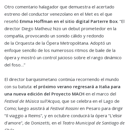
Otro comentario ha
lagador que demuestra el acertado
estreno del conductor venezolano en el
Met
es el que
reseñó
Emma Hoffman en el sitio digital Parterre Box
.
“
El
director Diego Matheu
z
hizo un debut prometedor en la
compañía, provocando un sonido cálido y redondo
de la Orquesta de la Ópera Metropolitana. Adoptó un
enfoque sencillo de los numerosos ritmos de baile de la
ópera y mostró un control juicioso sobre el rango dinámico
del foso
…”
E
l director barquisimetano contin
úa
recorriendo el mundo
con su batuta
:
el próximo verano regresará a
Italia para
una
nueva edición del Proyecto MACH
en e
l marco del
Festival de Música
sull’Acq
ua
,
que se celebra
en el Lago de
Como; luego asistirá al
Festival Rossini
en Pesaro
para dirigir
“
Il
viaggio
a Reims
”
,
y en octubre conducirá la ópera “
L’
e
lisir
d’amore
”
,
de
Donizetti
, en el
Teatro Municipal de
Santiago de
Chile
.