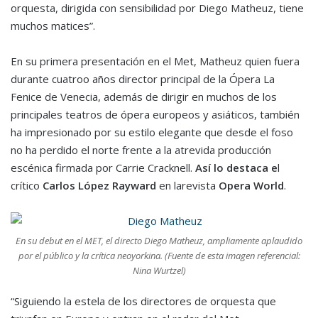
orquesta
,
dirigida con sensibilidad por Diego Matheuz
,
tiene
muchos matice
s”
.
En su primera presentación en el
M
et
,
Matheuz
quien fuera
durante
cuatroo
años director
p
rincipal
de la Ópera La
Fenice de Venecia, además de dirigir en muchos de los
principales teatros de ópera europeos y asiáticos,
también
ha
impresionado
por su
estilo
elegante
que desde el foso
no ha perdido el
norte
frente a la
atrevida producción
escénica
firmada por
Carrie
Cracknell
.
Así lo destaca e
l
crítico
Carlos L
ó
pez Rayward
en la
r
evista
Opera World
.
En su debut en el MET, el directo Diego Matheuz, ampliamente aplaudido
por el público y la crítica neoyorkina. (Fuente de esta imagen referencial:
Nina Wurtzel)
“
Siguiendo la estela de los directores de orquesta que