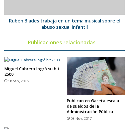
musical
sobre
el
abuso
Rubén Blades trabaja en un tema musical sobre el
sexual
abuso sexual infantil
infantil
Publicaciones relacionadas
Miguel Cabrera logró su hit
2500
18 Sep, 2016
Publican en Gaceta escala
de sueldos de la
Administración Pública
03 Nov, 2017