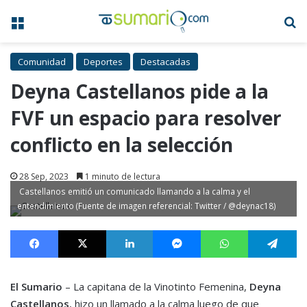
Menú
B
Comunidad
Deportes
Destacadas
Deyna Castellanos pide a la
FVF un espacio para resolver
conflicto en la selección
28 Sep, 2023
1 minuto de lectura
Castellanos emitió un comunicado llamando a la calma y el
entendimiento (Fuente de imagen referencial: Twitter / @deynac18)
Facebook
X
LinkedIn
Messenger
WhatsApp
Te
El Sumario
– La capitana de la Vinotinto Femenina,
Deyna
Castellanos
, hizo un llamado a la calma luego de que