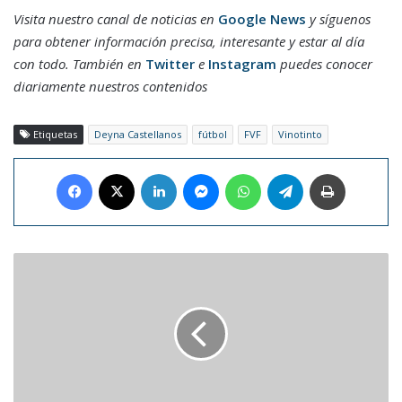
Visita nuestro canal de noticias en
Google News
y síguenos
para obtener información precisa, interesante y estar al día
con todo. También en
Twitter
e
Instagram
puedes conocer
diariamente nuestros contenidos
Etiquetas
Deyna Castellanos
fútbol
FVF
Vinotinto
Facebook
X
LinkedIn
Messenger
WhatsApp
Telegram
Imprimir
Abrió
la
Feria
Internacional
de
Telecomunicaciones
en
el