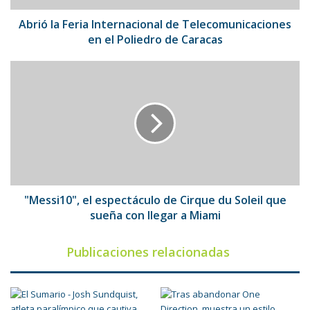
Poliedro
de
Abrió la Feria Internacional de Telecomunicaciones
Caracas
en el Poliedro de Caracas
"Messi10",
el
espectáculo
de
Cirque
du
Soleil
que
sueña
con
"Messi10", el espectáculo de Cirque du Soleil que
llegar
sueña con llegar a Miami
a
Miami
Publicaciones relacionadas