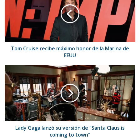
recibe
máximo
honor
de
la
Marina
de
EEUU
Tom Cruise recibe máximo honor de la Marina de
EEUU
Lady
Gaga
lanzó
su
versión
de
"Santa
Claus
is
coming
Lady Gaga lanzó su versión de "Santa Claus is
to
coming to town"
town"