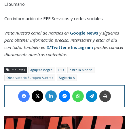
El Sumario
Con información de EFE Servicios y redes sociales
Visita nuestro canal de noticias en
Google News
y síguenos
para obtener información precisa, interesante y estar al día
con todo. También en
X/Twitter
e
Instagram
puedes conocer
diariamente nuestros contenidos
Etiquetas
Agujero negro
ESO
estrella binaria
Observatorio Europeo Austrak
Sagitario A
Facebook
X
LinkedIn
Messenger
WhatsApp
Telegram
Imprimir
Tom
Cruise