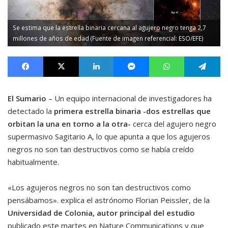
Se estima que la estrella binaria cercana al agujero negro tenga 2,7
millones de años de edad (Fuente de imagen referencial: ESO/EFE)
Facebook
X
LinkedIn
Messenger
WhatsApp
Te
El Sumario
– Un equipo internacional de investigadores ha
detectado la
primera estrella binaria -dos estrellas que
orbitan la una en torno a la otra-
cerca del agujero negro
supermasivo Sagitario A, lo que apunta a que los agujeros
negros no son tan destructivos como se había creído
habitualmente.
«Los agujeros negros no son tan destructivos como
pensábamos». explica el astrónomo Florian Peissler, de la
Universidad de Colonia, autor principal del estudio
publicado este martes en Nature Communications y que