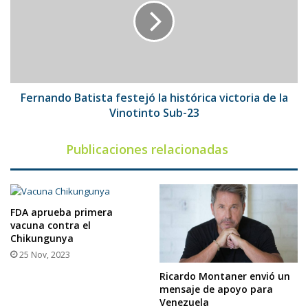
la
histórica
victoria
de
la
Vinotinto
Sub-
Fernando Batista festejó la histórica victoria de la
23
Vinotinto Sub-23
Publicaciones relacionadas
FDA aprueba primera
vacuna contra el
Chikungunya
25 Nov, 2023
Ricardo Montaner envió un
mensaje de apoyo para
Venezuela