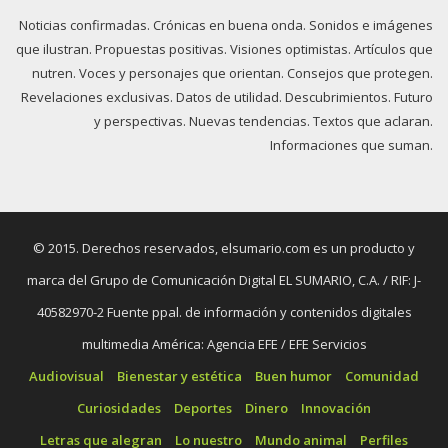
Noticias confirmadas. Crónicas en buena onda. Sonidos e imágenes
que ilustran. Propuestas positivas. Visiones optimistas. Artículos que
nutren. Voces y personajes que orientan. Consejos que protegen.
Revelaciones exclusivas. Datos de utilidad. Descubrimientos. Futuro
y perspectivas. Nuevas tendencias. Textos que aclaran.
Informaciones que suman.
© 2015. Derechos reservados, elsumario.com es un producto y
marca del Grupo de Comunicación Digital EL SUMARIO, C.A. / RIF: J-
40582970-2 Fuente ppal. de información y contenidos digitales
multimedia América: Agencia EFE / EFE Servicios
Audiovisual
Bienestar y estética
Buen humor
Comunidad
Curiosidades
Deportes
Dinero
Innovación
Letras que alegran
Lo nuestro
Mundo animal
Perfiles