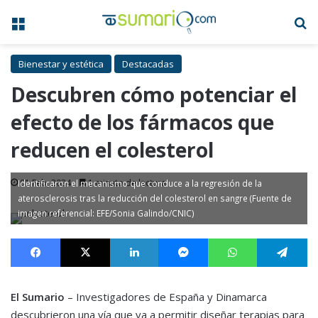
Menú
B
Bienestar y estética
Destacadas
Descubren cómo potenciar el
efecto de los fármacos que
reducen el colesterol
01 Feb, 2024
1 minuto de lectura
Identificaron el mecanismo que conduce a la regresión de la
aterosclerosis tras la reducción del colesterol en sangre (Fuente de
imagen referencial: EFE/Sonia Galindo/CNIC)
Facebook
X
LinkedIn
Messenger
WhatsApp
Te
El Sumario
– Investigadores de España y Dinamarca
descubrieron una vía que va a permitir diseñar terapias para