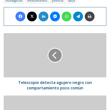
investigación
medicamentos
potencia
salud
Facebook
X
LinkedIn
Messenger
WhatsApp
Telegram
Imprimir
Telescopio
detecta
agujero
negro
con
comportamiento
poco
común
Telescopio detecta agujero negro con
comportamiento poco común
Fernando
Batista
festejó