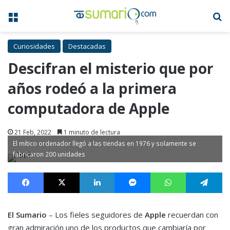
Menú
B
Curiosidades
Destacadas
Descifran el misterio que por
años rodeó a la primera
computadora de Apple
21 Feb, 2022
1 minuto de lectura
El mítico ordenador llegó a las tiendas en 1976 y solamente se
fabricaron 200 unidades
Facebook
X
LinkedIn
Messenger
WhatsApp
Te
El Sumario
– Los fieles seguidores de
Apple
recuerdan con
gran admiración uno de los productos que cambiaría por