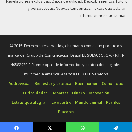
Revelaciones exclusivas. Datos de utilidad. Descubrimientos. Futuro
y perspectivas. Nuevas tendencias. Textos que aclaran.
Informaciones que suman.
© 2015. Derechos reservados, elsumario.com es un producto y
marca del Grupo de Comunicación Digital EL SUMARIO, C.A. / RIF: J-
40582970-2 Fuente ppal. de información y contenidos digitales
multimedia América: Agencia EFE / EFE Servicios
Audiovisual
Bienestar y estética
Buen humor
Comunidad
Curiosidades
Deportes
Dinero
Innovación
Letras que alegran
Lo nuestro
Mundo animal
Perfiles
Placeres