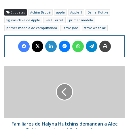
Etiquetas
Achim Baqué
apple
Apple-1
Daniel Kottke
figuras clave de Apple
Paul Terrell
primer modelo
primer modelo de computadora
Steve Jobs
steve wozniak
Facebook
X
LinkedIn
Messenger
WhatsApp
Telegram
Imprimir
Familiares
de
Halyna
Hutchins
demandan
a
Alec
Baldwin
por
homicidio
Familiares de Halyna Hutchins demandan a Alec