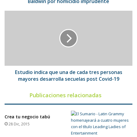
imprudente
Baldwin por homicidio imprudente
Estudio
indica
que
una
de
cada
tres
personas
mayores
desarrolla
Estudio indica que una de cada tres personas
secuelas
mayores desarrolla secuelas post Covid-19
post
Covid-
Publicaciones relacionadas
19
Crea tu negocio tabú
28 Dic, 2015