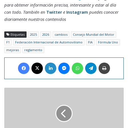
para obtener información precisa, interesante y estar al día
con todo. También en
Twitter
e
Instagram
puedes conocer
diariamente nuestros contenidos
Etiquetas
2025
2026
cambios
Consejo Mundial del Motor
F1
Federación Internacional de Automovilismo
FIA
Fórmula Uno
mejoras
reglamento
Facebook
X
LinkedIn
Messenger
WhatsApp
Telegram
Imprimir
CEV
exige
liberación
de
los
detenidos
por