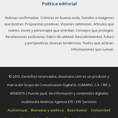
Política editorial
Noticias confirmadas. Crónicas en buena onda. Sonidos e imágenes
que ilustran. Propuestas positivas. Visiones optimistas. Artículos que
nutren. Voces y personajes que orientan. Consejos que protegen.
Revelaciones exclusivas. Datos de utilidad. Descubrimientos. Futuro
y perspectivas. Nuevas tendencias. Textos que aclaran.
Informaciones que suman.
© 2015. Derechos reservados, elsumario.com es un producto y
marca del Grupo de Comunicación Digital EL SUMARIO, C.A. / RIF: J-
40582970-2 Fuente ppal. de información y contenidos digitales
multimedia América: Agencia EFE / EFE Servicios
Audiovisual
Bienestar y estética
Buen humor
Comunidad