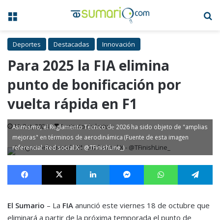
Menú
B
Deportes
Destacadas
Innovación
Para 2025 la FIA elimina
punto de bonificación por
vuelta rápida en F1
19 Oct, 2024
1 minuto de lectura
Asimismo, el Reglamento Técnico de 2026 ha sido objeto de "amplias
mejoras" en términos de aerodinámica (Fuente de esta imagen
referencial: Red social X - @TFinishLine_)
Facebook
X
LinkedIn
Messenger
WhatsApp
Te
El Sumario
– La
FIA
anunció este viernes 18 de octubre que
eliminará a partir de la próxima temporada el punto de