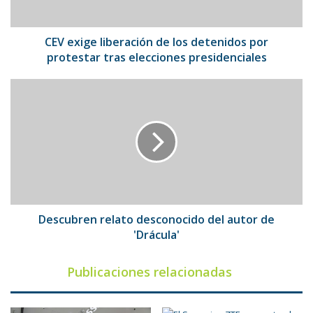
protestar
tras
elecciones
CEV exige liberación de los detenidos por
presidenciales
protestar tras elecciones presidenciales
Descubren
relato
desconocido
del
autor
de
'Drácula'
Descubren relato desconocido del autor de
'Drácula'
Publicaciones relacionadas