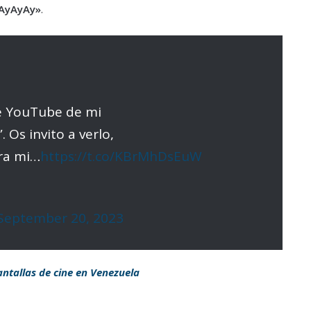
AyAyAy»
.
de YouTube de mi
Os invito a verlo,
ara mi…
https://t.co/KBrMhDsEuW
September 20, 2023
pantallas de cine en Venezuela