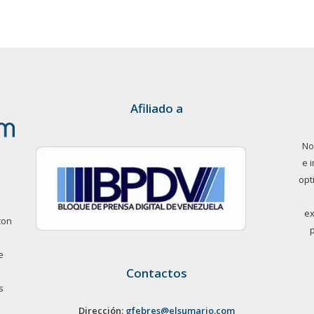
Afiliado a
No
e 
opt
ex
con
e
Contactos
s
Dirección:
gfebres@elsumario.com