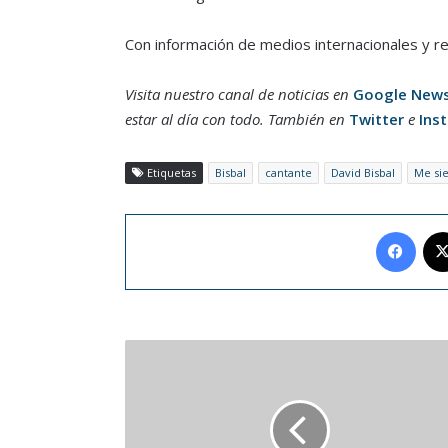
Con información de medios internacionales y r
Visita nuestro canal de noticias en
Google New
estar al día con todo. También en
Twitter
e
Ins
Etiquetas
Bisbal
cantante
David Bisbal
Me sie
Face
Vanity
Fair
engalana
su
portada