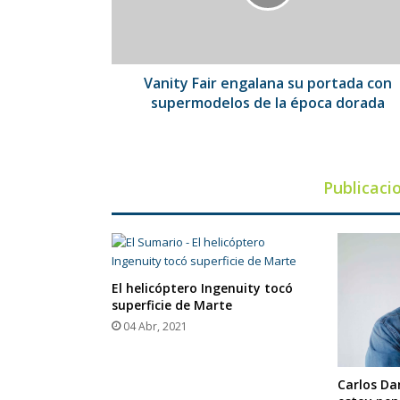
con
supermodelos
de
la
época
Vanity Fair engalana su portada con
dorada
supermodelos de la época dorada
Publicaci
El helicóptero Ingenuity tocó
superficie de Marte
04 Abr, 2021
Carlos Da