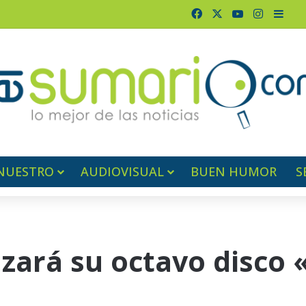
Facebook
X
YouTube
Instagr
Barr
NUESTRO
AUDIOVISUAL
BUEN HUMOR
S
nzará su octavo disco