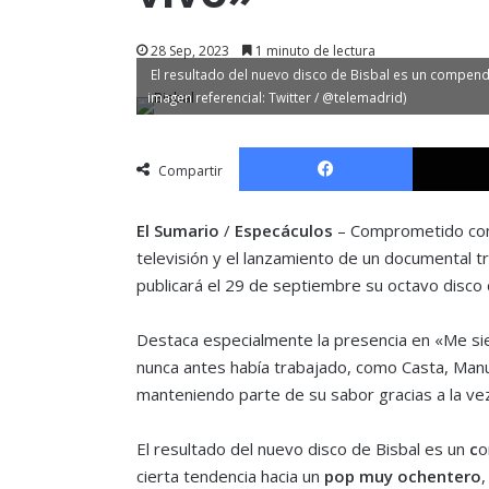
28 Sep, 2023
1 minuto de lectura
El resultado del nuevo disco de Bisbal es un compend
imagen referencial: Twitter / @telemadrid)
Facebook
Compartir
El Sumario
/
Especáculos
– Comprometido con u
televisión y el lanzamiento de un documental tr
publicará el 29 de septiembre su octavo disco 
Destaca especialmente la presencia en «Me si
nunca antes había trabajado, como Casta, Manue
manteniendo parte de su sabor gracias a la ve
El resultado del nuevo disco de Bisbal es un
c
o
cierta tendencia hacia un
pop muy ochentero