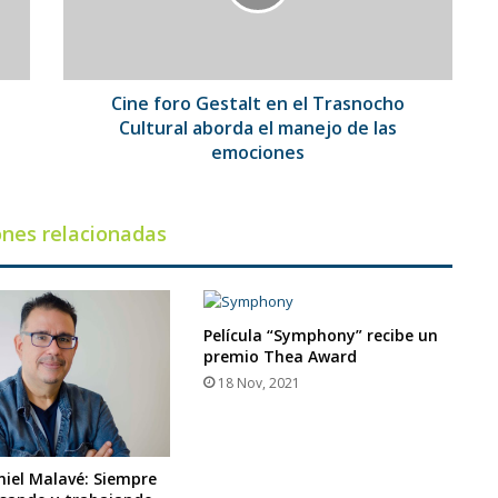
Trasnocho
Cultural
aborda
el
manejo
Cine foro Gestalt en el Trasnocho
de
Cultural aborda el manejo de las
las
emociones
emociones
ones relacionadas
Película “Symphony” recibe un
premio Thea Award
18 Nov, 2021
niel Malavé: Siempre