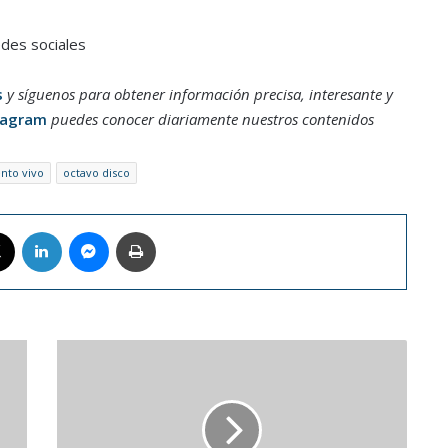
edes sociales
s
y síguenos para obtener información precisa, interesante y
tagram
puedes conocer diariamente nuestros contenidos
nto vivo
octavo disco
book
X
LinkedIn
Messenger
Imprimir
Cine
foro
Gestalt
en
el