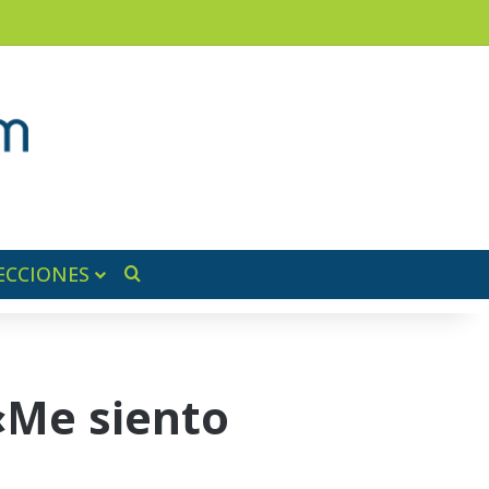
am
a lateral
ECCIONES
Buscar por
 «Me siento