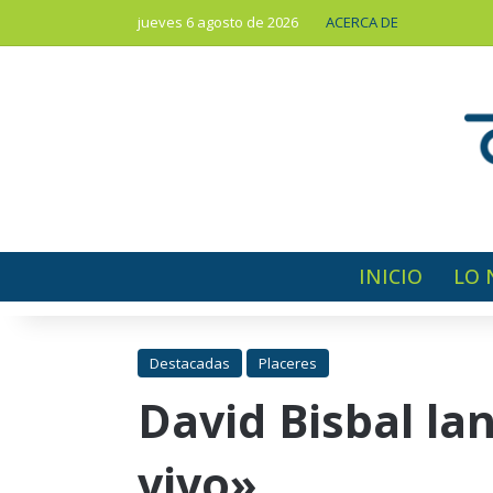
jueves 6 agosto de 2026
ACERCA DE
INICIO
LO 
Destacadas
Placeres
David Bisbal la
vivo»