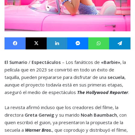
Facebook
X
LinkedIn
Messenger
WhatsApp
Te
El Sumario
/
Espectáculos
– Los fanáticos de
«Barbie»
, la
película que en 2023 se convirtió en todo un éxito de
taquilla, pueden prepararse para disfrutar de una
secuela
,
aunque el proyecto todavía está en sus primeras etapas,
aseguró el medio de espectáculos
The Hollywood Reporter
.
La revista afirmó incluso que los creadores del filme, la
directora
Greta Gerwig
y su marido
Noah Baumbach
, con
quien escribió el guion, ya presentaron la propuesta de la
secuela a
Warner Bros.
, que coprodujo y distribuyó el filme,