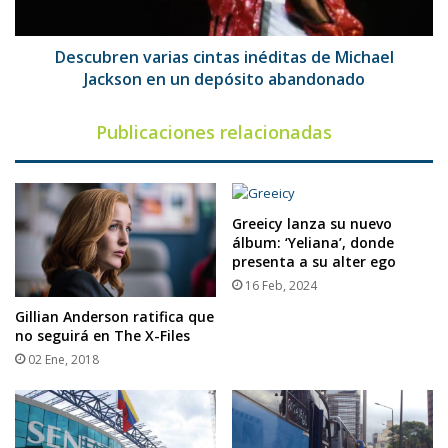
en
un
depósito
Descubren varias cintas inéditas de Michael
abandonado
Jackson en un depósito abandonado
Publicaciones relacionadas
Greeicy lanza su nuevo
álbum: ‘Yeliana’, donde
presenta a su alter ego
16 Feb, 2024
Gillian Anderson ratifica que
no seguirá en The X-Files
02 Ene, 2018