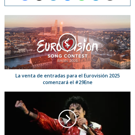
La
venta
de
entradas
para
el
Eurovisión
2025
comenzará
el
La venta de entradas para el Eurovisión 2025
#29Ene
comenzará el #29Ene
Descubren
varias
cintas
inéditas
de
Michael
Jackson