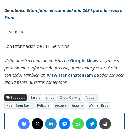
De interés:
Elton John, el icono del año 2024 para la revista
Time
El Sumario
Con información de EFE Servicios
Visita nuestro canal de noticias en
Google News
y síguenos
para obtener información precisa, interesante y estar al día
con todo. También en
X/Twitter
e
Instagram
puedes conocer
diariamente nuestros contenidos
Etiquetas
Barbie
cines
Greta Gerwig
Mattel
Noah Baumbach
Película
secuela
taquilla
Warner Bros
Facebook
X
LinkedIn
Messenger
WhatsApp
Telegram
Imprimir