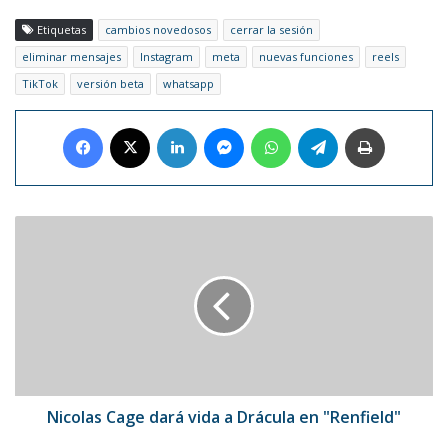
Etiquetas
cambios novedosos
cerrar la sesión
eliminar mensajes
Instagram
meta
nuevas funciones
reels
TikTok
versión beta
whatsapp
Facebook
X
LinkedIn
Messenger
WhatsApp
Telegram
Imprimir
Nicolas
Cage
dará
vida
a
Drácula
en
"Renfield"
Nicolas Cage dará vida a Drácula en "Renfield"