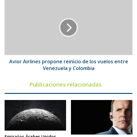
Avior
Airlines
propone
reinicio
de
los
vuelos
entre
Venezuela
y
Avior Airlines propone reinicio de los vuelos entre
Colombia
Venezuela y Colombia
Publicaciones relacionadas
Emiratos Árabes Unidos