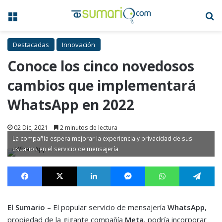
Menú
B
Destacadas
Innovación
Conoce los cinco novedosos
cambios que implementará
WhatsApp en 2022
02 Dic, 2021
2 minutos de lectura
La compañía espera mejorar la experiencia y privacidad de sus
usuarios en el servicio de mensajería
Facebook
X
LinkedIn
Messenger
WhatsApp
Te
El Sumario
– El popular servicio de mensajería
WhatsApp
,
propiedad de la gigante compañía
Meta
, podría incorporar