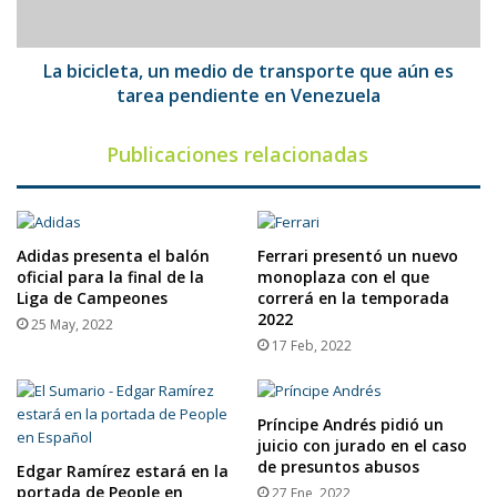
aún
es
tarea
La bicicleta, un medio de transporte que aún es
pendiente
tarea pendiente en Venezuela
en
Venezuela
Publicaciones relacionadas
Adidas presenta el balón
Ferrari presentó un nuevo
oficial para la final de la
monoplaza con el que
Liga de Campeones
correrá en la temporada
2022
25 May, 2022
17 Feb, 2022
Príncipe Andrés pidió un
juicio con jurado en el caso
de presuntos abusos
Edgar Ramírez estará en la
portada de People en
27 Ene, 2022