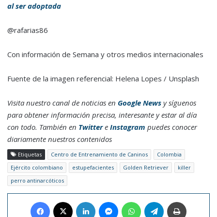
al ser adoptada
@rafarias86
Con información de Semana y otros medios internacionales
Fuente de la imagen referencial: Helena Lopes / Unsplash
Visita nuestro canal de noticias en
Google News
y síguenos
para obtener información precisa, interesante y estar al día
con todo. También en
Twitter
e
Instagram
puedes conocer
diariamente nuestros contenidos
Etiquetas
Centro de Entrenamiento de Caninos
Colombia
Ejército colombiano
estupefacientes
Golden Retriever
killer
perro antinarcóticos
Facebook
X
LinkedIn
Messenger
WhatsApp
Telegram
Imprimir