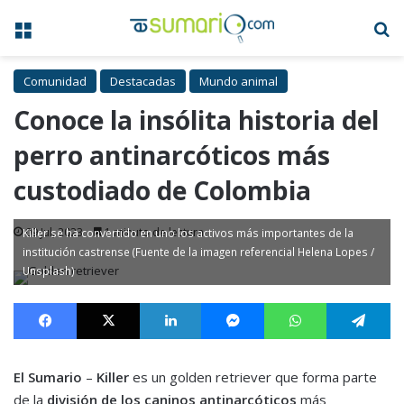
Menú
B
Comunidad
Destacadas
Mundo animal
Conoce la insólita historia del
perro antinarcóticos más
custodiado de Colombia
09 Jul, 2023
1 minuto de lectura
Killer se ha convertido en uno los activos más importantes de la
institución castrense (Fuente de la imagen referencial Helena Lopes /
Unsplash)
Facebook
X
LinkedIn
Messenger
WhatsApp
Te
El Sumario
–
Killer
es un golden retriever que forma parte
de la
división de los caninos antinarcóticos
más