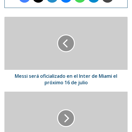
Messi
será
oficializado
en
el
Inter
de
Miami
el
próximo
Messi será oficializado en el Inter de Miami el
16
próximo 16 de julio
de
julio
La
bicicleta,
un
medio
de
transporte
que