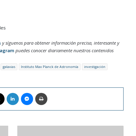
les
s
y síguenos para obtener información precisa, interesante y
tagram
puedes conocer diariamente nuestros contenidos
galaxias
Instituto Max Planck de Astronomía
investigación
book
X
LinkedIn
Messenger
Imprimir
Obras
de