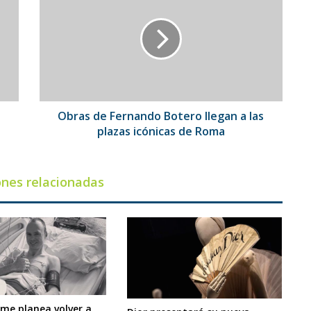
Fernando
Botero
llegan
a
las
plazas
icónicas
de
Obras de Fernando Botero llegan a las
Roma
plazas icónicas de Roma
ones relacionadas
ome planea volver a