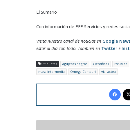
El Sumario
Con información de EFE Servicios y redes socia
Visita nuestro canal de noticias en
Google New
estar al día con todo. También en
Twitter
e
Ins
Etiquetas
agujeros negros
Científicos
Estudios
masa intermedia
Omega Centauri
vía lactea
Face
Uruguay
sacó