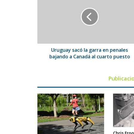
la
garra
en
penales
bajando
a
Canadá
al
Uruguay sacó la garra en penales
cuarto
bajando a Canadá al cuarto puesto
puesto
Publicaci
Chris Fro