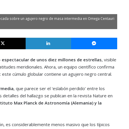
écada sobre un agujero negro de masa intermedia en Omega Centauri
X
LinkedIn
Messe
espectacular de unos diez millones de estrellas
, visible
titudes meridionales. Ahora, un equipo científico confirma
 este cúmulo globular contiene un agujero negro central.
ermedia
, que parece ser el ‘eslabón perdido’ entre los
detalles del hallazgo se publican en la revista Nature en
stituto Max Planck de Astronomía (Alemania) y la
ón, es considerablemente menos masivo que los típicos