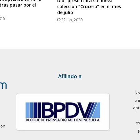
Dior presentará su nueva
tras pasar por el
colección “Crucero” en el mes
o
de julio
019
22 Jun, 2020
Afiliado a
No
e 
opt
ex
con