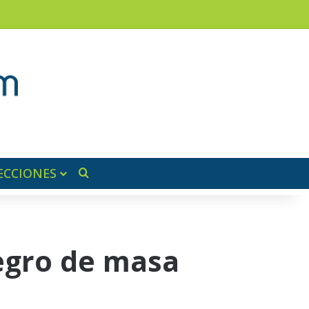
am
a lateral
ECCIONES
Buscar por
egro de masa