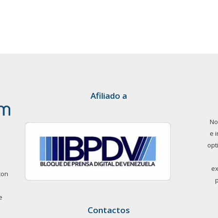
Afiliado a
No
e 
opt
ex
con
e
Contactos