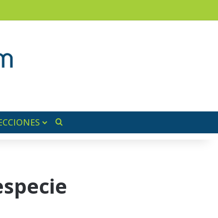
am
a lateral
ECCIONES
Buscar por
especie