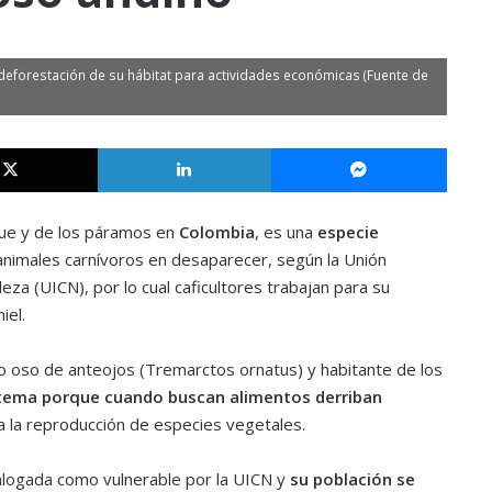
deforestación de su hábitat para actividades económicas (Fuente de
X
LinkedIn
Messe
que y de los páramos en
Colombia
, es una
especie
nimales carnívoros en desaparecer, según la Unión
eza (UICN), por lo cual caficultores trabajan para su
iel.
 oso de anteojos (Tremarctos ornatus) y habitante de los
stema porque cuando buscan alimentos derriban
 a la reproducción de especies vegetales.
logada como vulnerable por la UICN y
su población se