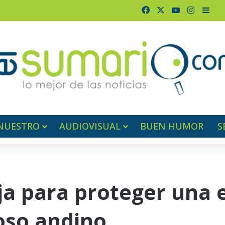
Facebook
X
YouTube
Instagr
Barr
NUESTRO
AUDIOVISUAL
BUEN HUMOR
S
ja para proteger una 
oso andino