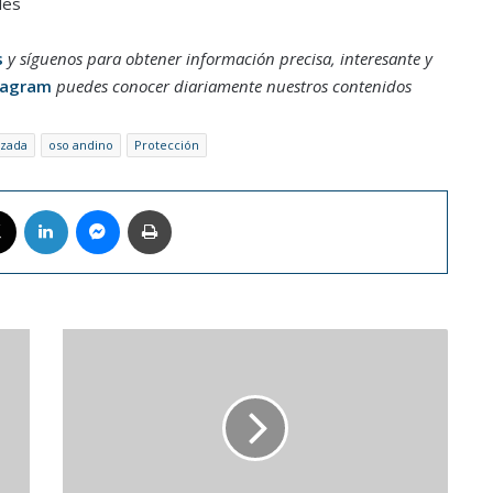
les
s
y síguenos para obtener información precisa, interesante y
tagram
puedes conocer diariamente nuestros contenidos
zada
oso andino
Protección
book
X
LinkedIn
Messenger
Imprimir
Rosalía
es
la
artista
con
más
estilo