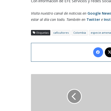
Con información de EFE Servicios y redes socia
Visita nuestro canal de noticias en
Google New
estar al día con todo. También en
Twitter
e
Ins
Etiquetas
caficultores
Colombia
especie amena
Face
Venezuela
realizará
operación
para
retrasar
el
derretimiento