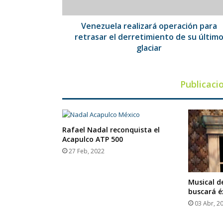
de
su
último
Venezuela realizará operación para
glaciar
retrasar el derretimiento de su últim
glaciar
Publicaci
Rafael Nadal reconquista el
Acapulco ATP 500
27 Feb, 2022
Musical de
buscará é
03 Abr, 2