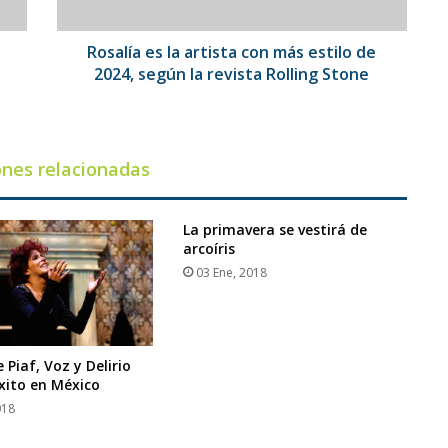
de
2024,
según
Rosalía es la artista con más estilo de
la
o
2024, según la revista Rolling Stone
revista
Rolling
Stone
ones relacionadas
La primavera se vestirá de
arcoíris
03 Ene, 2018
 Piaf, Voz y Delirio
xito en México
018