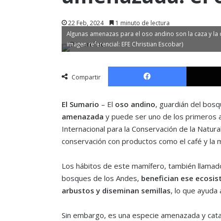
22 Feb, 2024
1 minuto de lectura
Algunas amenazas para el oso andino son la caza y la 
imagen referencial: EFE Christian Escobar)
Facebook
Compartir
El Sumario
– El
oso andino
, guardián del bos
amenazada
y puede ser uno de los primeros a
Internacional para la Conservación de la Natural
conservación con productos como el café y la m
Los hábitos de este mamífero, también llamado
bosques de los Andes,
benefician ese ecosi
arbustos y diseminan semillas
, lo que ayuda
Sin embargo, es una especie amenazada y cata