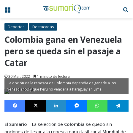
Menú
B
Deportes
Destacadas
Colombia gana en Venezuela
pero se queda sin el pasaje a
Catar
30 Mar, 2022
1 minuto de lectura
La opción de la repesca de Colombia dependía de ganarle a los
venezolanos y que Perú no venciera a Paraguay en Lima
Facebook
X
LinkedIn
Messenger
WhatsApp
Te
El Sumario
– La selección de
Colombia
se quedó sin
opciones de llegar a la repesca para clasificar al
Mundial
de