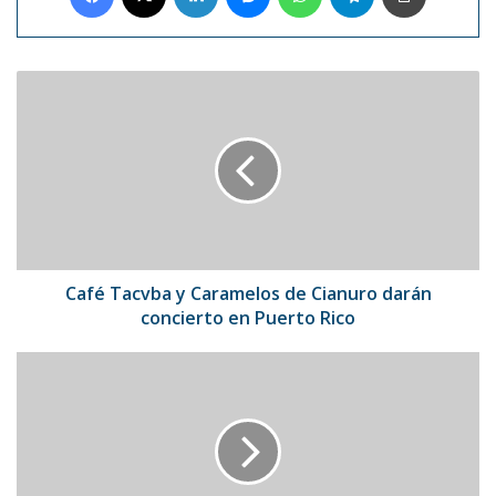
Café
Tacvba
y
Caramelos
de
Cianuro
darán
concierto
en
Puerto
Café Tacvba y Caramelos de Cianuro darán
Rico
concierto en Puerto Rico
"Sol,
Mar
y
Playa",
el
tema