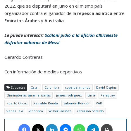
2022, que se disputará en junio en el mismo país
organizador contra el ganador de la
repesca asiática
entre
Emiratos Árabes
y
Australia
.
Le puede interesar:
Scaloni pidió a la afición albiceleste
disfrutar «ahora» de Messi
Gerardo Contreras
Con información de medios deportivos
Etiquetas
Catar
Colombia
copa del mundo
David Ospina
Eliminatorias suramericanas
james rodriguez
Lima
Paraguay
Puerto Ordaz
Reinaldo Rueda
Salomón Rondón
VAR
Venezuela
Vinotinto
Wilker Fariñez
Yeferson Soteldo
Facebook
X
LinkedIn
Messenger
WhatsApp
Telegram
Imprimir