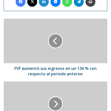
FVF
aumentó
sus
ingresos
en
un
136
%
con
respecto
FVF aumentó sus ingresos en un 136 % con
al
respecto al período anterior
período
anterior
Pepe
Aguilar
recibirá
Premio
Billboard
Salón