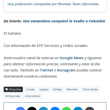
Una publicación compartida por Movistar Team (@movistar_team)
De interés:
Una venezolana conquistó la Vuelta a Colombia
El Sumario
Con información de EFE Servicios y redes sociales
Visita nuestro canal de noticias en
Google News
y síguenos
para obtener información precisa, interesante y estar al día
con todo. También en
Twitter
e
Instagram
puedes conocer
diariamente nuestros contenidos
Etiquetas
ciclista
equipo
fichaje
Movistar
Orluis Aular
temporada
venezolano
Facebook
X
LinkedIn
Messenger
WhatsApp
Telegram
Imprimir