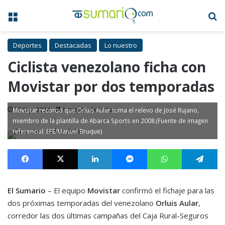
Menú
B
Deportes
Destacadas
Lo nuestro
Ciclista venezolano ficha con
Movistar por dos temporadas
26 Sep, 2024
1 minuto de lectura
Movistar recordó que Orluis Aular toma el relevo de José Rujano,
miembro de la plantilla de Abarca Sports en 2008 (Fuente de imagen
referencial: EFE/Manuel Bruque)
Facebook
X
LinkedIn
Messenger
WhatsApp
Te
El Sumario
– El equipo
Movistar
confirmó el fichaje para las
dos próximas temporadas del venezolano
Orluis Aular
,
corredor las dos últimas campañas del Caja Rural-Seguros