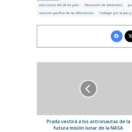
elecciones del 28 de julio
liberación de detenidos
pu
solución pacífica de las diferencias
Trabajar por la paz y
Face
Prada
vestirá
a
los
astronautas
de
la
futura
misión
lunar
Prada vestirá a los astronautas de la
de
futura misión lunar de la NASA