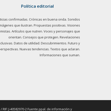
Política editorial
ticias confirmadas. Crónicas en buena onda. Sonidos
imágenes que ilustran. Propuestas positivas. Visiones
imistas. Artículos que nutren. Voces y personajes que
orientan. Consejos que protegen. Revelaciones
clusivas. Datos de utilidad. Descubrimientos. Futuro y
perspectivas. Nuevas tendencias. Textos que aclaran.
Informaciones que suman.
RIF: J-40582970-2 Fuente ppal. de información y