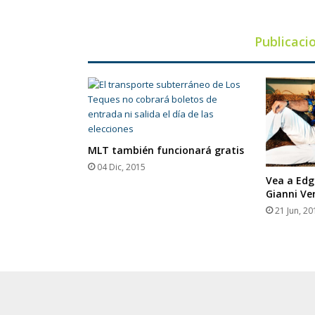
la
NASA
Publicaci
MLT también funcionará gratis
04 Dic, 2015
Vea a Ed
Gianni Ve
21 Jun, 20