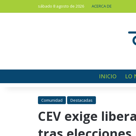
sábado 8 agosto de 2026
ACERCA DE
INICIO
LO 
Comunidad
Destacadas
CEV exige liber
tras elecciones