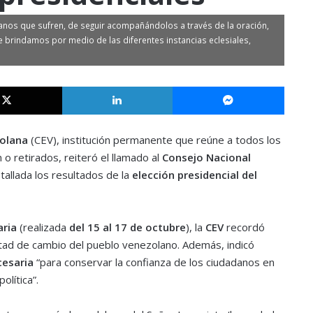
s que sufren, de seguir acompañándolos a través de la oración,
ue brindamos por medio de las diferentes instancias eclesiales,
X
LinkedIn
Messe
zolana
(CEV), institución permanente que reúne a todos los
o retirados, reiteró el llamado al
Consejo Nacional
allada los resultados de la
elección presidencial del
aria
(realizada
del
15 al 17 de octubre
), la
CEV
recordó
untad de cambio del pueblo venezolano. Además, indicó
cesaria
“para conservar la confianza de los ciudadanos en
olítica”.