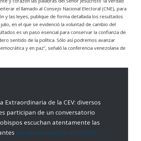
e y corazón las palabras del Señor Jesucristo ‘la verdad
reiterar el llamado al Consejo Nacional Electoral (CNE), para
ón y las leyes, publique de forma detallada los resultados
julio, en el que se evidenció la voluntad de cambio del
ltados es un paso esencial para conservar la confianza de
dero sentido de la política. Sólo así podremos avanzar
democrática y en paz”, señaló la conferencia venezolana de
 Extraordinaria de la CEV: diversos
les participan de un conversatorio
os obispos escuchan atentamente las
pantes
pic.twitter.com/hmbr7p25FL