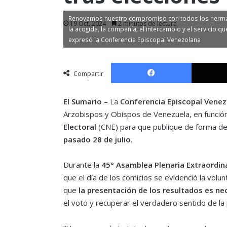
Renovamos nuestro compromiso con todos los hermano
19 Oct, 2024
2 minutos de lectura
la acogida, la compañía, el intercambio y el servicio q
expresó la Conferencia Episcopal Venezolana
Facebook
Compartir
El Sumario
– La
Conferencia Episcopal Vene
Arzobispos y Obispos de Venezuela, en función 
Electoral
(CNE) para que publique de forma det
pasado 28 de julio
.
Durante la
45° Asamblea Plenaria Extraordin
que el día de los comicios se evidenció la vol
que
la presentación de los resultados es ne
el voto y recuperar el verdadero sentido de la p