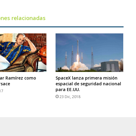
en
F1
ones relacionadas
gar Ramírez como
SpaceX lanza primera misión
rsace
espacial de seguridad nacional
para EE.UU.
17
23 Dic, 2018