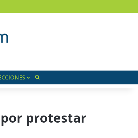
am
a lateral
ECCIONES
Buscar por
 por protestar