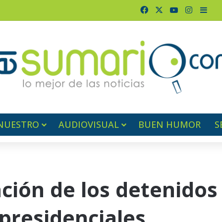
Facebook
X
YouTube
Instagr
Barr
NUESTRO
AUDIOVISUAL
BUEN HUMOR
S
ación de los detenidos
 presidenciales