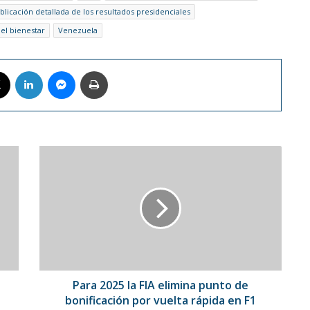
blicación detallada de los resultados presidenciales
 el bienestar
Venezuela
book
X
LinkedIn
Messenger
Imprimir
Para
2025
la
FIA
elimina
punto
de
bonificación
por
vuelta
Para 2025 la FIA elimina punto de
rápida
bonificación por vuelta rápida en F1