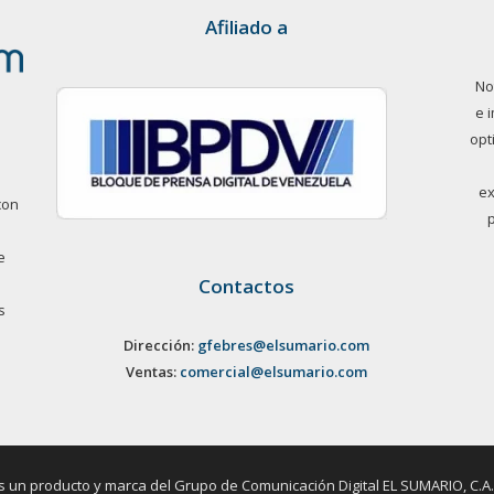
Afiliado a
No
e 
opt
ex
con
e
Contactos
s
Dirección:
gfebres@elsumario.com
Ventas:
comercial@elsumario.com
un producto y marca del Grupo de Comunicación Digital EL SUMARIO, C.A. / 