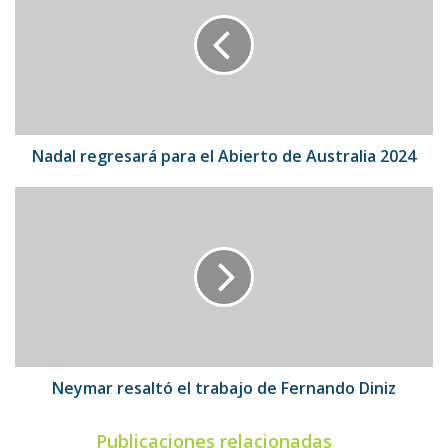
para
el
Abierto
de
Australia
2024
Nadal regresará para el Abierto de Australia 2024
Neymar
resaltó
el
trabajo
de
Fernando
Diniz
Neymar resaltó el trabajo de Fernando Diniz
Publicaciones relacionadas