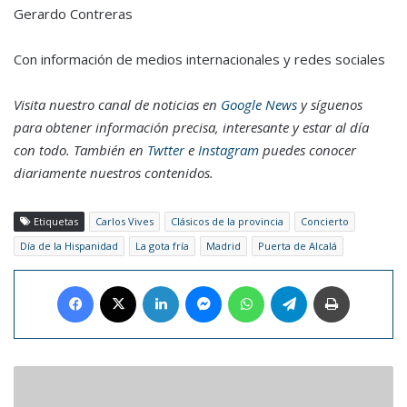
Gerardo Contreras
Con información de medios internacionales y redes sociales
Visita nuestro canal de noticias en
Google News
y síguenos
para obtener información precisa, interesante y estar al día
con todo. También en
Twtter
e
Instagram
puedes conocer
diariamente nuestros contenidos.
Etiquetas
Carlos Vives
Clásicos de la provincia
Concierto
Día de la Hispanidad
La gota fría
Madrid
Puerta de Alcalá
Facebook
X
LinkedIn
Messenger
WhatsApp
Telegram
Imprimir
Nadal
regresará