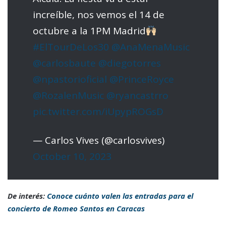
increíble, nos vemos el 14 de
octubre a la 1PM Madrid
#ElTourDeLos30
@AnaMenaMusic
@carlosbaute
@diegotorres
@npastorioficial
@PrinceRoyce
@RozalenMusic
@ryancastrro
pic.twitter.com/iUpypROGsD
— Carlos Vives (@carlosvives)
October 10, 2023
De interés:
Conoce cuánto valen las entradas para el
concierto de Romeo Santos en Caracas