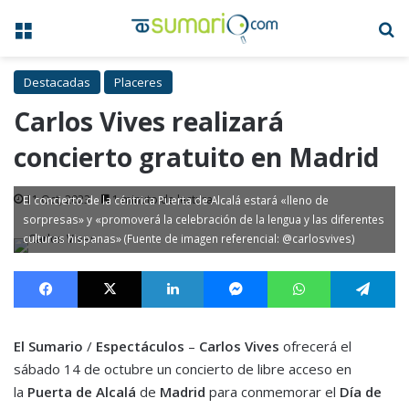
Menú
B
Destacadas
Placeres
Carlos Vives realizará
concierto gratuito en Madrid
11 Oct, 2023
1 minuto de lectura
El concierto de la céntrica Puerta de Alcalá estará «lleno de
sorpresas» y «promoverá la celebración de la lengua y las diferentes
culturas hispanas» (Fuente de imagen referencial: @carlosvives)
Facebook
X
LinkedIn
Messenger
WhatsApp
Te
El Sumario
/
Espectáculos
–
Carlos Vives
ofrecerá el
sábado 14 de octubre un concierto de libre acceso en
la
Puerta de Alcalá
de
Madrid
para conmemorar el
Día de