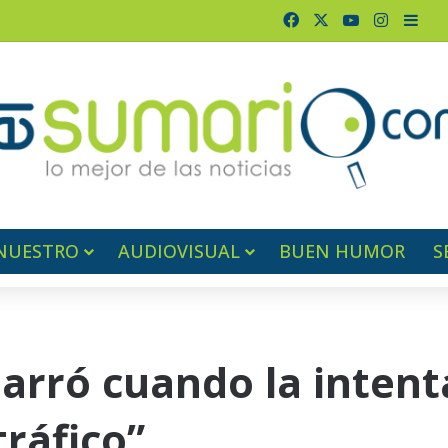
Facebook
X
YouTube
Instagr
Barr
NUESTRO
AUDIOVISUAL
BUEN HUMOR
S
arró cuando la inten
ráfico”