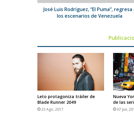
escenarios
de
José Luis Rodríguez, “El Puma”, regresa 
Venezuela
los escenarios de Venezuela
Publicaci
Leto protagoniza tráiler de
Nueva York
Blade Runner 2049
de las ser
23 Ago, 2017
07 Jun, 20