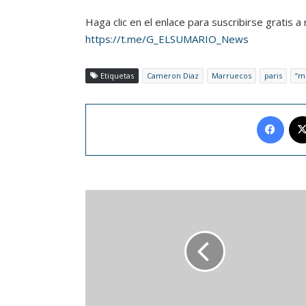
Haga clic en el enlace para suscribirse gratis 
https://t.me/G_ELSUMARIO_News
Etiquetas
Cameron Diaz
Marruecos
paris
“mu
Face
José
Luis
Rodríguez,
“El
Puma”,
regresa
a
los