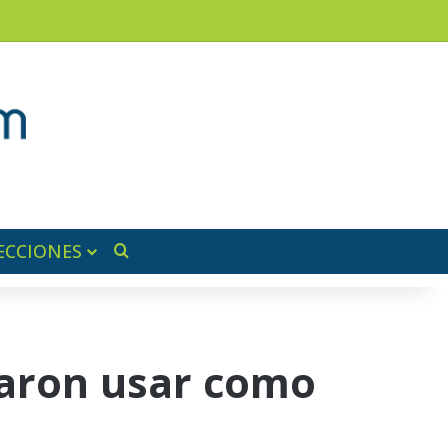
am
a lateral
ECCIONES
Buscar por
taron usar como