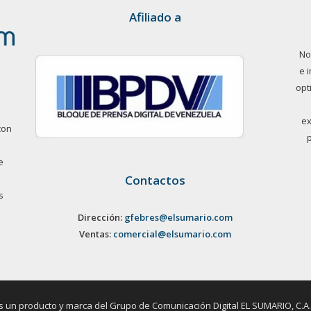
Afiliado a
No
e 
opt
ex
con
e
Contactos
s
Dirección:
gfebres@elsumario.com
Ventas:
comercial@elsumario.com
un producto y marca del Grupo de Comunicación Digital EL SUMARIO, C.A. / 