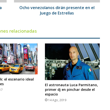
Estrellas
a
Ocho venezolanos dirán presente en el
Juego de Estrellas
ones relacionadas
: el escenario ideal
ies
El astronauta Luca Parmitano,
primer dj en pinchar desde el
17
espacio
14 Ago, 2019