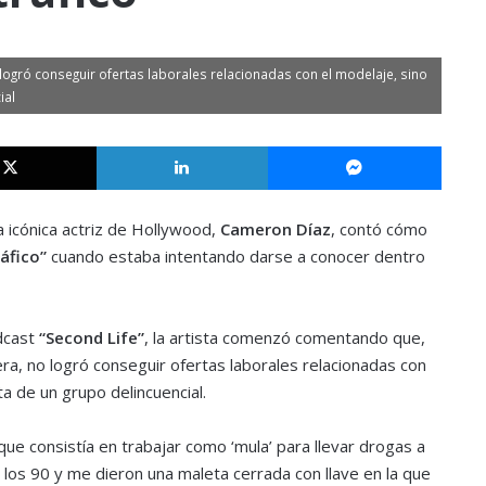
no logró conseguir ofertas laborales relacionadas con el modelaje, sino
ial
X
LinkedIn
Messe
a icónica actriz de Hollywood,
Cameron Díaz
, contó cómo
áfico”
cuando estaba intentando darse a conocer dentro
dcast
“Second Life”
, la artista comenzó comentando que,
rera, no logró conseguir ofertas laborales relacionadas con
a de un grupo delincuencial.
ue consistía en trabajar como ‘mula’ para llevar drogas a
e los 90 y me dieron una maleta cerrada con llave en la que