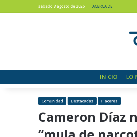
sábado 8 agosto de 2026
ACERCA DE
INICIO
LO 
Comunidad
Destacadas
Placeres
Cameron Díaz n
“mula de narcot