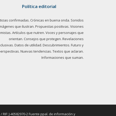
Política editorial
ticias confirmadas. Crónicas en buena onda. Sonidos
imágenes que ilustran. Propuestas positivas. Visiones
imistas. Artículos que nutren. Voces y personajes que
orientan. Consejos que protegen. Revelaciones
clusivas. Datos de utilidad. Descubrimientos. Futuro y
perspectivas. Nuevas tendencias. Textos que aclaran.
Informaciones que suman.
RIF: J-40582970-2 Fuente ppal. de información y