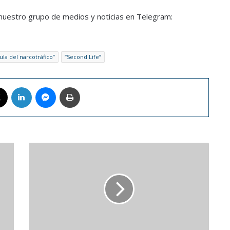
a nuestro grupo de medios y noticias en Telegram:
la del narcotráfico”
“Second Life”
book
X
LinkedIn
Messenger
Imprimir
Ocho
venezolanos
dirán
presente
en
el
Juego
de