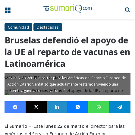
Menú
B
Comunidad
Destacadas
Bruselas defendió el apoyo de
la UE al reparto de vacunas en
Latinoamérica
23 Mar, 2021
1 minuto de lectura
Javier Niño Pérez, director para las Américas del Servicio Europeo de
Acción Exterior, enfatizó que actualmente “estamos viviendo una
auténtica guerra con las vacunas”
Facebook
X
LinkedIn
Messenger
WhatsApp
Te
El Sumario
– Este
lunes 22 de marzo
el director para las
Américas del Servicio Europeo de Acción Exterior