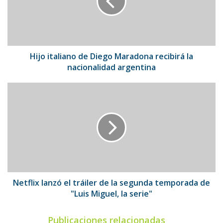
Maradona
recibirá
la
nacionalidad
argentina
Hijo italiano de Diego Maradona recibirá la
nacionalidad argentina
Netflix
lanzó
el
tráiler
de
la
segunda
temporada
de
"Luis
Netflix lanzó el tráiler de la segunda temporada de
Miguel,
"Luis Miguel, la serie"
la
serie"
Publicaciones relacionadas