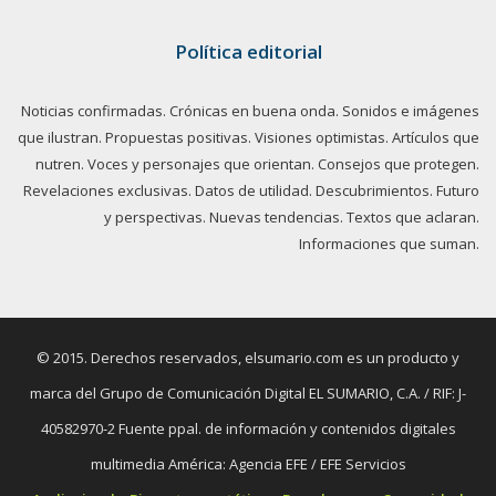
Política editorial
Noticias confirmadas. Crónicas en buena onda. Sonidos e imágenes
que ilustran. Propuestas positivas. Visiones optimistas. Artículos que
nutren. Voces y personajes que orientan. Consejos que protegen.
Revelaciones exclusivas. Datos de utilidad. Descubrimientos. Futuro
y perspectivas. Nuevas tendencias. Textos que aclaran.
Informaciones que suman.
© 2015. Derechos reservados, elsumario.com es un producto y
marca del Grupo de Comunicación Digital EL SUMARIO, C.A. / RIF: J-
40582970-2 Fuente ppal. de información y contenidos digitales
multimedia América: Agencia EFE / EFE Servicios