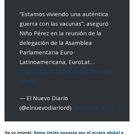
“Estamos viviendo una auténtica
guerra con las vacunas”, aseguró
Niño Pérez en la reunión de la
delegación de la Asamblea
Parlamentaria Euro-
Latinoamericana, EuroLat…
https://t.co/nT8I5NXGzJ
#ElNuevoDi
arioRD
— El Nuevo Diario
(@elnuevodiariord)
March 22, 2021
De su interés:
Reino Unido apuesta por el acceso global a