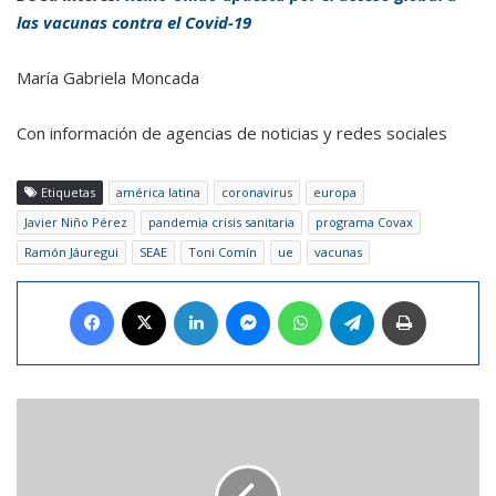
las vacunas contra el Covid-19
María Gabriela Moncada
Con información de agencias de noticias y redes sociales
Etiquetas
américa latina
coronavirus
europa
Javier Niño Pérez
pandemia crisis sanitaria
programa Covax
Ramón Jáuregui
SEAE
Toni Comín
ue
vacunas
Facebook
X
LinkedIn
Messenger
WhatsApp
Telegram
Imprimir
Hijo
italiano
de
Diego