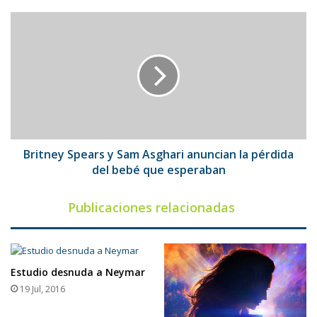
del
país
Britney
Spears
y
Sam
Asghari
anuncian
la
pérdida
del
bebé
Britney Spears y Sam Asghari anuncian la pérdida
que
del bebé que esperaban
esperaban
Publicaciones relacionadas
Estudio desnuda a Neymar
19 Jul, 2016