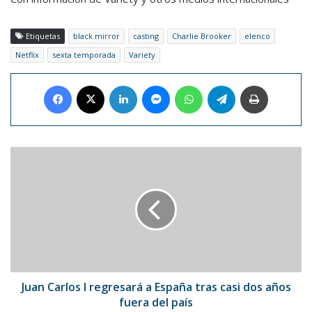
Etiquetas
black mirror
casting
Charlie Brooker
elenco
Netflix
sexta temporada
Variety
Facebook
X
LinkedIn
Messenger
WhatsApp
Telegram
Imprimir
Juan
Carlos
I
regresará
a
España
tras
casi
dos
años
Juan Carlos I regresará a España tras casi dos años
fuera
fuera del país