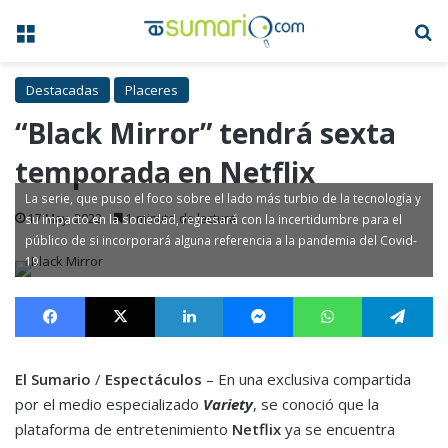
Menú
B
Destacadas
Placeres
“Black Mirror” tendrá sexta
temporada en Netflix
La serie, que puso el foco sobre el lado más turbio de la tecnología y
17 May, 2022
1 minuto de lectura
su impacto en la sociedad, regresará con la incertidumbre para el
público de si incorporará alguna referencia a la pandemia del Covid-
19
Facebook
X
LinkedIn
Messenger
WhatsApp
Te
El Sumario
/
Espectáculos
– En una exclusiva compartida
por el medio especializado
Variety
, se conoció que la
plataforma de entretenimiento
Netflix
ya se encuentra