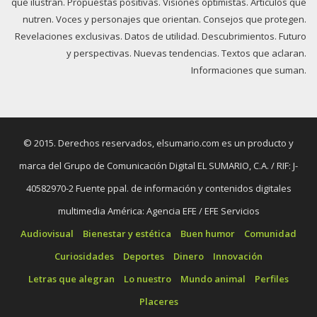
que ilustran. Propuestas positivas. Visiones optimistas. Artículos que
nutren. Voces y personajes que orientan. Consejos que protegen.
Revelaciones exclusivas. Datos de utilidad. Descubrimientos. Futuro
y perspectivas. Nuevas tendencias. Textos que aclaran.
Informaciones que suman.
© 2015. Derechos reservados, elsumario.com es un producto y
marca del Grupo de Comunicación Digital EL SUMARIO, C.A. / RIF: J-
40582970-2 Fuente ppal. de información y contenidos digitales
multimedia América: Agencia EFE / EFE Servicios
Audiovisual
Bienestar y estética
Buen humor
Comunidad
Curiosidades
Deportes
Dinero
Innovación
Letras que alegran
Lo nuestro
Mundo animal
Perfiles
Placeres