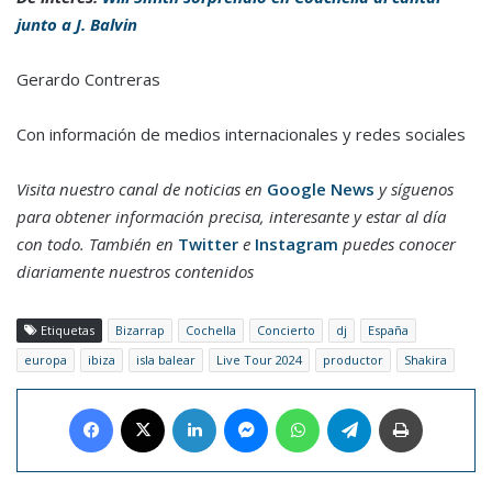
junto a J. Balvin
Gerardo Contreras
Con información de medios internacionales y redes sociales
Visita nuestro canal de noticias en
Google News
y síguenos
para obtener información precisa, interesante y estar al día
con todo. También en
Twitter
e
Instagram
puedes conocer
diariamente nuestros contenidos
Etiquetas
Bizarrap
Cochella
Concierto
dj
España
europa
ibiza
isla balear
Live Tour 2024
productor
Shakira
Facebook
X
LinkedIn
Messenger
WhatsApp
Telegram
Imprimir