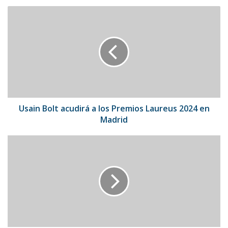
Usain
Bolt
acudirá
a
los
Premios
Laureus
2024
en
Madrid
Usain Bolt acudirá a los Premios Laureus 2024 en
Madrid
19
de
abril:
el
camino
hacia
la
independencia
de