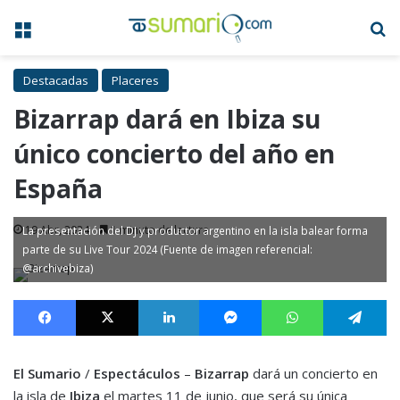
Menú
B
Destacadas
Placeres
Bizarrap dará en Ibiza su
único concierto del año en
España
19 Abr, 2024
1 minuto de lectura
La presentación del DJ y productor argentino en la isla balear forma
parte de su Live Tour 2024 (Fuente de imagen referencial:
@archivebiza)
Facebook
X
LinkedIn
Messenger
WhatsApp
Te
El Sumario
/
Espectáculos
–
Bizarrap
dará un concierto en
la isla de
Ibiza
el martes 11 de junio, que será su única