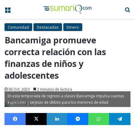
Menú
B
Comunidad
Destacadas
Dinero
Bancamiga promueve
correcta relación con las
finanzas de niños y
adolescentes
06 Oct, 2023
2 minutos de lectura
En esta temporada de regreso a clases Bancamiga impulsa cuentas
especiales y tarjetas de débito para los menores de edad
Facebook
X
LinkedIn
Messenger
WhatsApp
Te