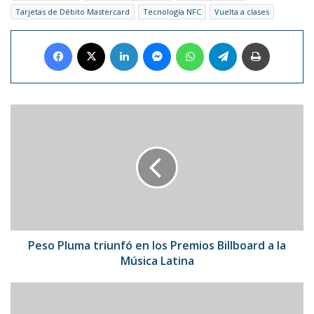
Tarjetas de Débito Mastercard
Tecnología NFC
Vuelta a clases
Facebook
X
LinkedIn
Messenger
WhatsApp
Telegram
Imprimir
Peso
Pluma
triunfó
en
los
Premios
Billboard
a
la
Música
Peso Pluma triunfó en los Premios Billboard a la
Latina
Música Latina
Sindicato
de