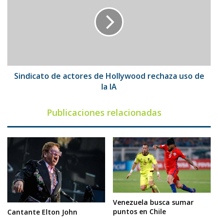
actores
de
Hollywood
rechaza
uso
de
la
IA
Sindicato de actores de Hollywood rechaza uso de
la IA
Publicaciones relacionadas
Venezuela busca sumar
puntos en Chile
Cantante Elton John