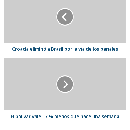
a
Brasil
por
la
vía
de
los
penales
Croacia eliminó a Brasil por la vía de los penales
El
bolívar
vale
17
%
menos
que
hace
una
semana
El bolívar vale 17 % menos que hace una semana