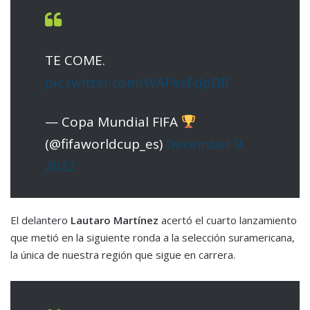
TE COME.
pic.twitter.com/WAPecEdpDR
— Copa Mundial FIFA
(@fifaworldcup_es)
December 9,
2022
El delantero
Lautaro Martínez
acertó el cuarto lanzamiento
que metió en la siguiente ronda a la selección suramericana,
la única de nuestra región que sigue en carrera.