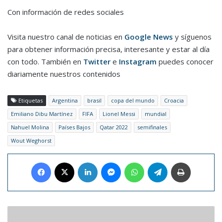
Con información de redes sociales
Visita nuestro canal de noticias en
Google News
y síguenos
para obtener información precisa, interesante y estar al día
con todo. También en
Twitter
e
Instagram
puedes conocer
diariamente nuestros contenidos
Etiquetas
Argentina
brasil
copa del mundo
Croacia
Emiliano Dibu Martínez
FIFA
Lionel Messi
mundial
Nahuel Molina
Países Bajos
Qatar 2022
semifinales
Wout Weghorst
Facebook
X
LinkedIn
Messenger
WhatsApp
Telegram
Imprimir
Croacia
eliminó