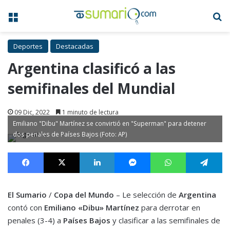
Menú
B
Deportes
Destacadas
Argentina clasificó a las
semifinales del Mundial
09 Dic, 2022
1 minuto de lectura
Emiliano "Dibu" Martínez se convirtió en "Superman" para detener
dos penales de Países Bajos (Foto: AP)
Facebook
X
LinkedIn
Messenger
WhatsApp
Te
El Sumario
/
Copa del Mundo
– Le selección de
Argentina
contó con
Emiliano «Dibu» Martínez
para derrotar en
penales (3-4) a
Países Bajos
y clasificar a las semifinales de