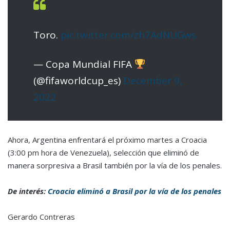
Toro.
pic.twitter.com/zh7AdNUGws
— Copa Mundial FIFA
(@fifaworldcup_es)
December 9,
2022
Ahora, Argentina enfrentará el próximo martes a Croacia
(3:00 pm hora de Venezuela), selección que eliminó de
manera sorpresiva a Brasil también por la vía de los penales.
De interés:
Croacia eliminó a Brasil por la vía de los penales
Gerardo Contreras