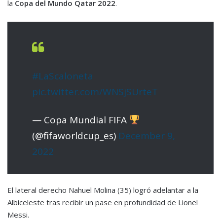
la
Copa del Mundo Qatar 2022
.
#LaScaloneta
pic.twitter.com/WNSjSUrteT
— Copa Mundial FIFA
(@fifaworldcup_es)
December 9,
2022
El lateral derecho Nahuel Molina (35) logró adelantar a la
Albiceleste tras recibir un pase en profundidad de Lionel
Messi.