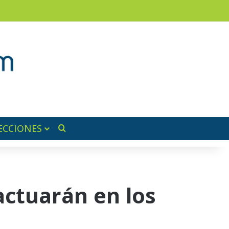
am
a lateral
ECCIONES
Buscar por
actuarán en los