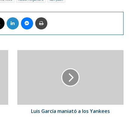
book
X
LinkedIn
Messenger
Imprimir
Luis
García
maniató
a
los
Yankees
Luis García maniató a los Yankees