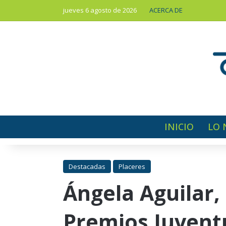
jueves 6 agosto de 2026
ACERCA DE
INICIO
LO 
Destacadas
Placeres
Ángela Aguilar,
Premios Juvent