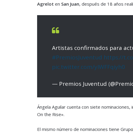
Agrelot
en
San Juan
, después de 18 años real
Artistas confirmados para actu
#PremiosJuventud
https://t
pic.twitter.com/yIWFFqiyh0
— Premios Juventud (@Premi
Ángela Aguilar cuenta con siete nominaciones, i
On the Rise».
El mismo número de nominaciones tiene Grupo Fi