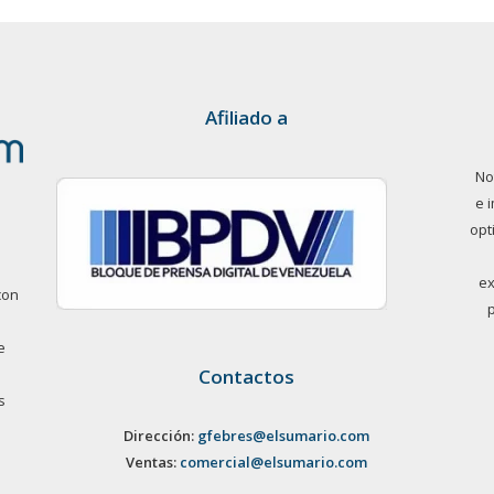
Afiliado a
No
e 
opt
ex
con
e
Contactos
s
Dirección:
gfebres@elsumario.com
Ventas:
comercial@elsumario.com