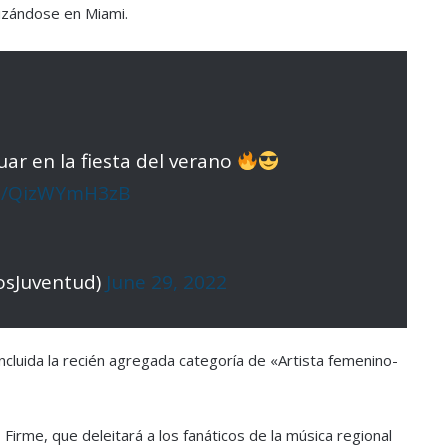
izándose en Miami.
ar en la fiesta del verano
.co/QizWYmH3zB
osJuventud)
June 29, 2022
ncluida la recién agregada categoría de «Artista femenino-
rme, que deleitará a los fanáticos de la música regional