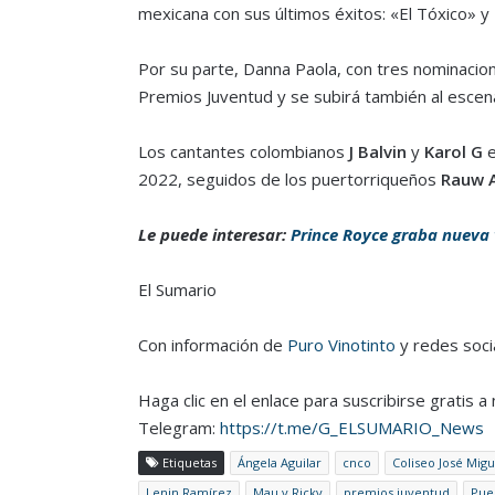
mexicana con sus últimos éxitos: «El Tóxico» y 
Por su parte, Danna Paola, con tres nominaci
Premios Juventud y se subirá también al escena
Los cantantes colombianos
J Balvin
y
Karol G
e
2022, seguidos de los puertorriqueños
Rauw A
Le puede interesar:
Prince Royce graba nueva
El Sumario
Con información de
Puro Vinotinto
y redes soci
Haga clic en el enlace para suscribirse gratis 
Telegram:
https://t.me/G_ELSUMARIO_News
Etiquetas
Ángela Aguilar
cnco
Coliseo José Migu
Lenin Ramírez
Mau y Ricky
premios juventud
Pue