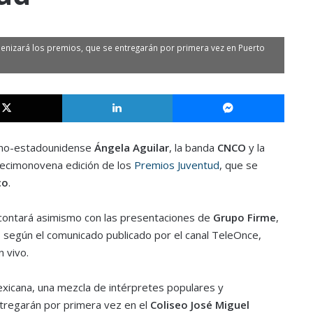
nizará los premios, que se entregarán por primera vez en Puerto
X
LinkedIn
Messe
ano-estadounidense
Ángela Aguilar
, la banda
CNCO
y la
decimonovena edición de los
Premios Juventud
, que se
co
.
 contará asimismo con las presentaciones de
Grupo Firme
,
,
según el comunicado publicado por el canal TeleOnce,
n vivo.
exicana, una mezcla de intérpretes populares y
tregarán por primera vez en el
Coliseo José Miguel