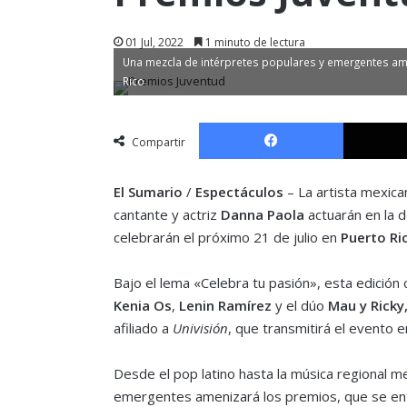
01 Jul, 2022
1 minuto de lectura
Una mezcla de intérpretes populares y emergentes ame
Rico
Facebook
Compartir
El Sumario
/
Espectáculos
– La artista mexic
cantante y actriz
Danna Paola
actuarán en la 
celebrarán el próximo 21 de julio en
Puerto Ri
Bajo el lema «Celebra tu pasión», esta edición
Kenia Os
,
Lenin Ramírez
y el dúo
Mau y Ricky
afiliado a
Univisión
, que transmitirá el evento e
Desde el pop latino hasta la música regional m
emergentes amenizará los premios, que se en