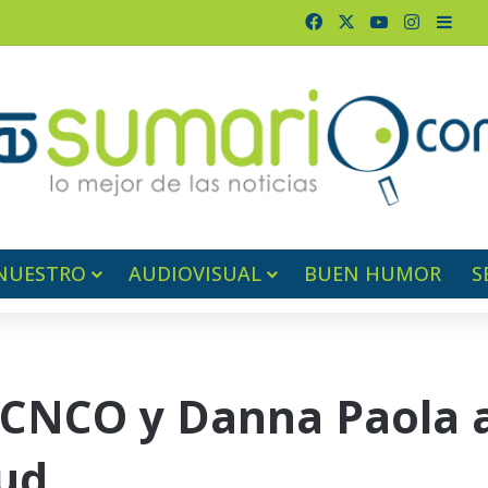
Facebook
X
YouTube
Instagr
Barr
NUESTRO
AUDIOVISUAL
BUEN HUMOR
S
 CNCO y Danna Paola 
ud