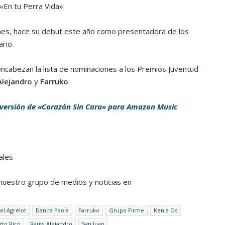
«En tu Perra Vida».
ones, hace su debut este año como presentadora de los
rio.
ncabezan la lista de nominaciones a los Premios Juventud
lejandro
y
Farruko
.
 versión de «Corazón Sin Cara» para Amazon Music
ales
a nuestro grupo de medios y noticias en
el Agrelot
Danna Paola
Farruko
Grupo Firme
Kenia Os
rto Rico
Rauw Alejandro
San Juan