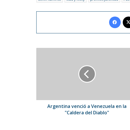
Face
Argentina
venció
a
Venezuela
en
la
"Caldera
del
Diablo"
Argentina venció a Venezuela en la
"Caldera del Diablo"