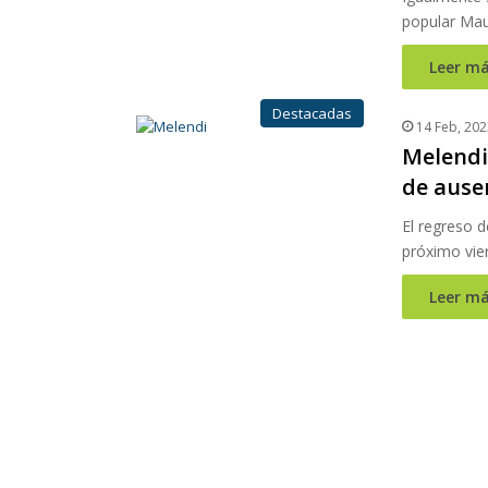
popular Mau
Leer má
Destacadas
14 Feb, 202
Melendi
de ause
El regreso d
próximo vie
Leer má