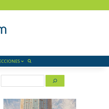
am
a lateral
ECCIONES
Buscar por
Buscar