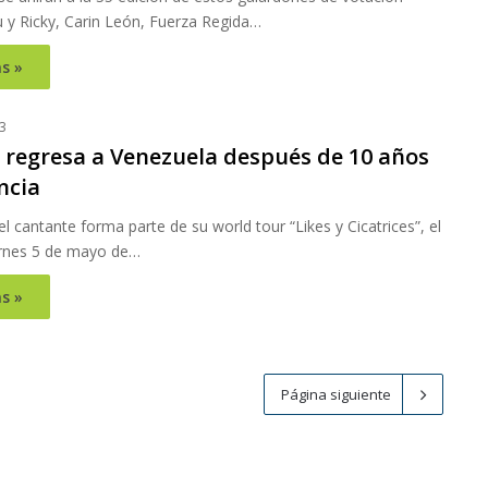
 y Ricky, Carin León, Fuerza Regida…
s »
3
 regresa a Venezuela después de 10 años
ncia
el cantante forma parte de su world tour “Likes y Cicatrices”, el
rnes 5 de mayo de…
s »
Página siguiente