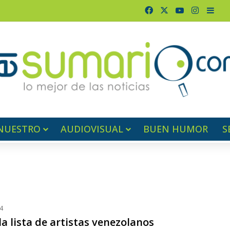
Facebook
X
YouTube
Instagr
Barr
NUESTRO
AUDIOVISUAL
BUEN HUMOR
S
4
a lista de artistas venezolanos