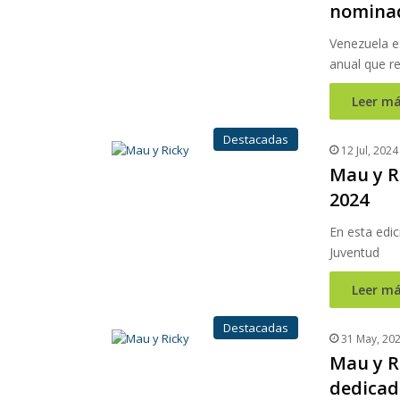
nominad
Venezuela es
anual que re
Leer má
Destacadas
12 Jul, 2024
Mau y R
2024
En esta edi
Juventud
Leer má
Destacadas
31 May, 20
Mau y R
dedicad