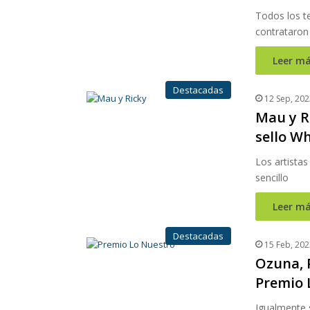
Todos los t
contrataron
Leer má
Destacadas
12 Sep, 202
Mau y R
sello W
Los artista
sencillo
Leer má
Destacadas
15 Feb, 202
Ozuna, 
Premio 
Igualmente s