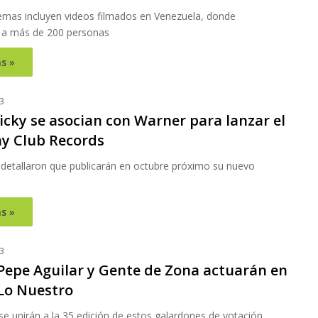
emas incluyen videos filmados en Venezuela, donde
 a más de 200 personas
s »
3
icky se asocian con Warner para lanzar el
hy Club Records
s detallaron que publicarán en octubre próximo su nuevo
s »
3
Pepe Aguilar y Gente de Zona actuarán en
Lo Nuestro
e unirán a la 35 edición de estos galardones de votación