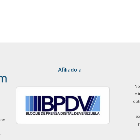
Afiliado a
No
e 
opt
ex
con
e