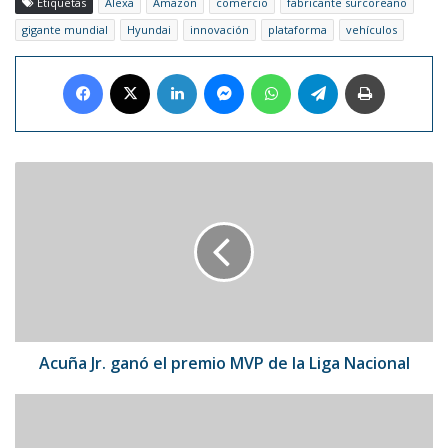
Etiquetas
Alexa
Amazon
comercio
fabricante surcoreano
gigante mundial
Hyundai
innovación
plataforma
vehículos
Facebook
X
LinkedIn
Messenger
WhatsApp
Telegram
Imprimir
Acuña
Jr.
ganó
el
premio
MVP
de
la
Liga
Nacional
Acuña Jr. ganó el premio MVP de la Liga Nacional
Joaquina
ganó
el