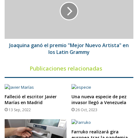
premio
"Mejor
Nuevo
Artista"
en
los
Latin
Joaquina ganó el premio "Mejor Nuevo Artista" en
Grammy
los Latin Grammy
Publicaciones relacionadas
Falleció el escritor Javier
Una nueva especie de pez
Marías en Madrid
invasor llegó a Venezuela
13 Sep, 2022
26 Oct, 2023
Farruko realizará gira
europea tras la pandemia