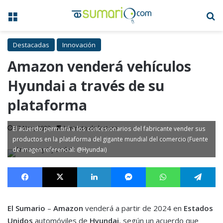
Menú
B
Destacadas
Innovación
Amazon venderá vehículos
Hyundai a través de su
plataforma
17 Nov, 2023
1 minuto de lectura
El acuerdo permitirá a los concesionarios del fabricante vender sus
productos en la plataforma del gigante mundial del comercio (Fuente
de imagen referencial: @Hyundai)
Facebook
X
LinkedIn
Messenger
WhatsApp
Te
El Sumario
–
Amazon
venderá a partir de 2024 en
Estados
Unidos
automóviles de
Hyundai
, según un acuerdo que