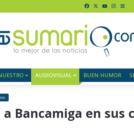
Facebook
X
YouTube
Instagr
Barr
NUESTRO
AUDIOVISUAL
BUEN HUMOR
S
ión
 a Bancamiga en sus c