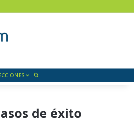
am
a lateral
ECCIONES
Buscar por
asos de éxito