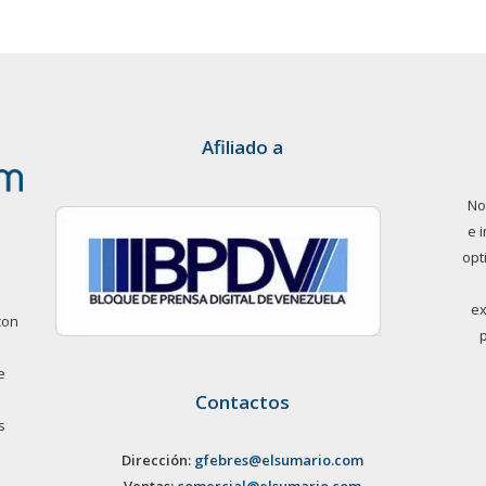
Afiliado a
No
e 
opt
ex
con
e
Contactos
s
Dirección:
gfebres@elsumario.com
Ventas:
comercial@elsumario.com