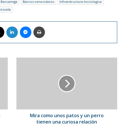
Bancamiga
Bancos venezolanos
Infraestructura tecnologica
ezuela
book
X
LinkedIn
Messenger
Imprimir
Mira
como
unos
patos
y
un
perro
tienen
una
curiosa
-
Mira como unos patos y un perro
relación
tienen una curiosa relación