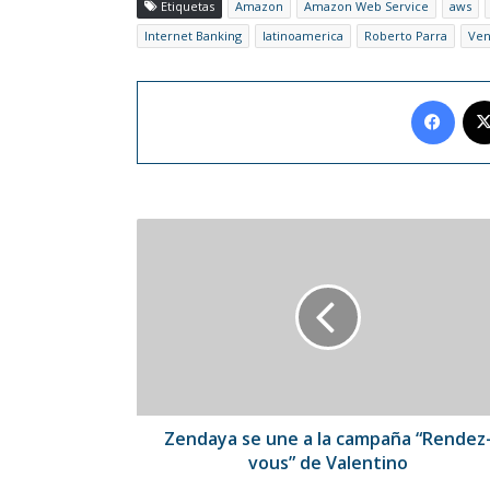
Etiquetas
Amazon
Amazon Web Service
aws
Internet Banking
latinoamerica
Roberto Parra
Ven
Face
Zendaya
se
une
a
la
campaña
“Rendez-
vous”
de
Valentino
Zendaya se une a la campaña “Rendez
vous” de Valentino