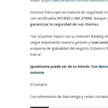
Video:
https://aws.amazon.com/es/solutions/c
Sostuvo Parra que en materia de seguridad, l
con certificados
PCI DSS
e
ISO 27000
. Aunque 
garantizar la seguridad de sus clientes
.
“Ser el primer banco con su Internet Banking e
seguir impulsando nuestra gestión y
marcando
esquema de globalidad del negocio. Estamos fr
marca”.
Igualmente puede ser de su interés:
Con Bancam
instante
El Sumario
Con información de Bancamiga y redes sociale