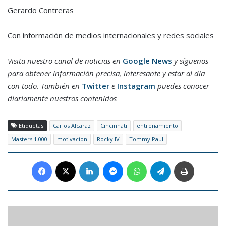
Gerardo Contreras
Con información de medios internacionales y redes sociales
Visita nuestro canal de noticias en
Google News
y síguenos
para obtener información precisa, interesante y estar al día
con todo. También en
Twitter
e
Instagram
puedes conocer
diariamente nuestros contenidos
Etiquetas
Carlos Alcaraz
Cincinnati
entrenamiento
Masters 1.000
motivacion
Rocky IV
Tommy Paul
Facebook
X
LinkedIn
Messenger
WhatsApp
Telegram
Imprimir
Carlos
Vives