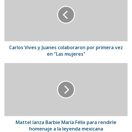
y
Juanes
colaboraron
por
primera
vez
en
"Las
Carlos Vives y Juanes colaboraron por primera vez
mujeres"
en "Las mujeres"
Mattel
lanza
Barbie
María
Félix
para
rendirle
homenaje
a
la
Mattel lanza Barbie María Félix para rendirle
leyenda
homenaje a la leyenda mexicana