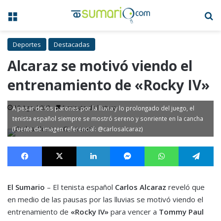
Menú
B
Deportes
Destacadas
Alcaraz se motivó viendo el
entrenamiento de «Rocky IV»
18 Ago, 2023
1 minuto de lectura
A pesar de los parones por la lluvia y lo prolongado del juego, el
tenista español siempre se mostró sereno y sonriente en la cancha
(Fuente de imagen referencial: @carlosalcaraz)
Facebook
X
LinkedIn
Messenger
WhatsApp
Te
El Sumario
– El tenista español
Carlos Alcaraz
reveló que
en medio de las pausas por las lluvias se motivó viendo el
entrenamiento de
«Rocky IV»
para vencer a
Tommy Paul