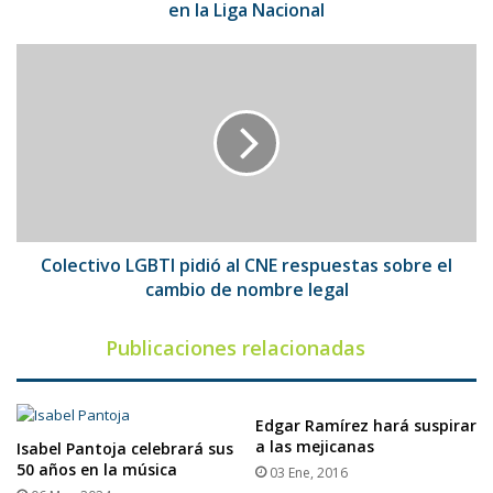
la
en la Liga Nacional
Liga
Nacional
Colectivo
LGBTI
pidió
al
CNE
respuestas
sobre
el
cambio
de
Colectivo LGBTI pidió al CNE respuestas sobre el
nombre
cambio de nombre legal
legal
Publicaciones relacionadas
Edgar Ramírez hará suspirar
a las mejicanas
Isabel Pantoja celebrará sus
50 años en la música
03 Ene, 2016