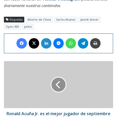
diariamente nuestros contenidos
Etiquetas
Abierto de China
Carlos Alcaraz
Jannik Sinner
Open 500
pekin
Facebook
X
LinkedIn
Messenger
WhatsApp
Telegram
Imprimir
Ronald
Acuña
Jr.
es
el
mejor
jugador
de
septiembre
en
Ronald Acuña Jr. es el mejor jugador de septiembre