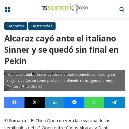
Menú
B
Deportes
Destacadas
Alcaraz cayó ante el italiano
Sinner y se quedó sin final en
Pekín
03 Oct, 2023
1 minuto de lectura
Con este triunfo, Sinner asciende al cuarto puesto del ranking, su
mejor clasificación como profesional (Fuente de imagen referencial:
Twitter / @canaltenis)
Facebook
X
LinkedIn
Messenger
WhatsApp
Te
El Sumario
– El China Open no verá la revancha de las
semifinales del US Open entre Carlos Alcaraz y Daniil