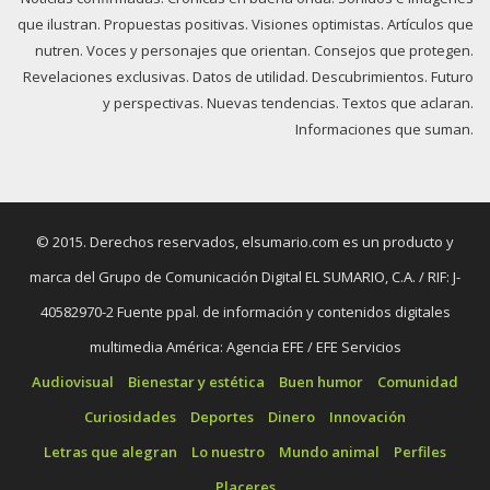
que ilustran. Propuestas positivas. Visiones optimistas. Artículos que
nutren. Voces y personajes que orientan. Consejos que protegen.
Revelaciones exclusivas. Datos de utilidad. Descubrimientos. Futuro
y perspectivas. Nuevas tendencias. Textos que aclaran.
Informaciones que suman.
© 2015. Derechos reservados, elsumario.com es un producto y
marca del Grupo de Comunicación Digital EL SUMARIO, C.A. / RIF: J-
40582970-2 Fuente ppal. de información y contenidos digitales
multimedia América: Agencia EFE / EFE Servicios
Audiovisual
Bienestar y estética
Buen humor
Comunidad
Curiosidades
Deportes
Dinero
Innovación
Letras que alegran
Lo nuestro
Mundo animal
Perfiles
Placeres