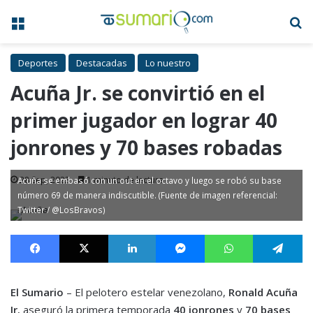
Menú
B
Deportes
Destacadas
Lo nuestro
Acuña Jr. se convirtió en el
primer jugador en lograr 40
jonrones y 70 bases robadas
28 Sep, 2023
1 minuto de lectura
Acuña se embasó con un out en el octavo y luego se robó su base
número 69 de manera indiscutible. (Fuente de imagen referencial:
Twitter / @LosBravos)
Facebook
X
LinkedIn
Messenger
WhatsApp
Te
El Sumario
– El pelotero estelar venezolano,
Ronald Acuña
Jr.
aseguró la primera temporada
40 jonrones
y
70 bases