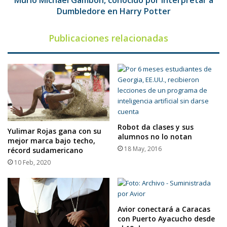
Murió Michael Gambon, conocido por interpretar a
Potter
Dumbledore en Harry Potter
Publicaciones relacionadas
Robot da clases y sus
Yulimar Rojas gana con su
alumnos no lo notan
mejor marca bajo techo,
18 May, 2016
récord sudamericano
10 Feb, 2020
Avior conectará a Caracas
con Puerto Ayacucho desde