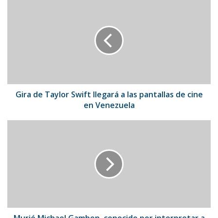
Gira
de
Taylor
Swift
llegará
a
las
pantallas
de
cine
Gira de Taylor Swift llegará a las pantallas de cine
en
en Venezuela
Venezuela
Murió
Michael
Gambon,
conocido
por
interpretar
a
Dumbledore
en
Harry