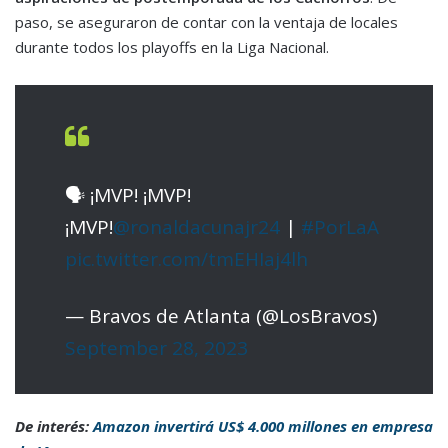
paso, se aseguraron de contar con la ventaja de locales
durante todos los playoffs en la Liga Nacional.
🗣 ¡MVP! ¡MVP!
¡MVP!
@ronaldacunajr24
|
#PorLaA
pic.twitter.com/tmEHIaj4lh
— Bravos de Atlanta (@LosBravos)
September 28, 2023
De interés:
Amazon invertirá US$ 4.000 millones en empresa