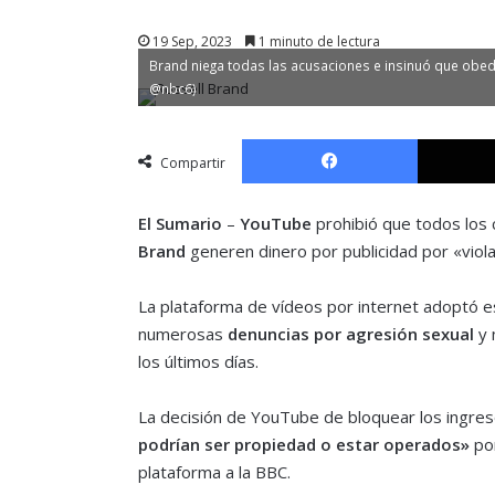
19 Sep, 2023
1 minuto de lectura
Brand niega todas las acusaciones e insinuó que obedec
@nbc6)
Facebook
Compartir
El Sumario
–
YouTube
prohibió que todos los c
Brand
generen dinero por publicidad por «viola
La plataforma de vídeos por internet adoptó es
numerosas
denuncias por agresión sexual
y 
los últimos días.
La decisión de YouTube de bloquear los ingres
podrían ser propiedad o estar operados»
por
plataforma a la BBC.