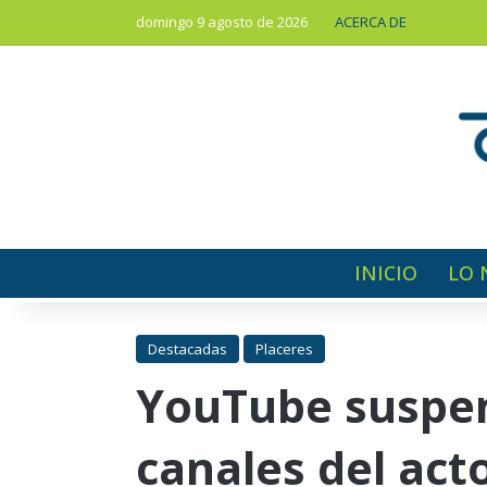
domingo 9 agosto de 2026
ACERCA DE
INICIO
LO 
Destacadas
Placeres
YouTube suspen
canales del act