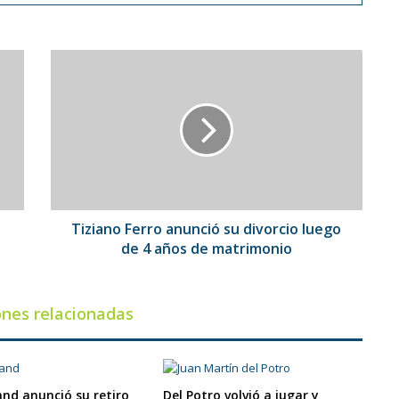
Tiziano
Ferro
anunció
su
divorcio
luego
de
4
años
de
Tiziano Ferro anunció su divorcio luego
matrimonio
de 4 años de matrimonio
ones relacionadas
nd anunció su retiro
Del Potro volvió a jugar y