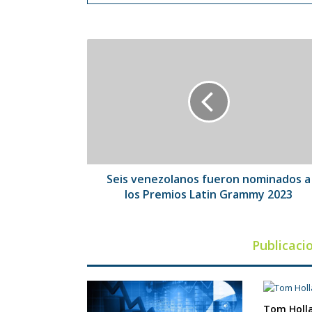
Seis
venezolanos
fueron
nominados
a
los
Premios
Latin
Grammy
2023
Seis venezolanos fueron nominados a
los Premios Latin Grammy 2023
Publicaci
Tom Holla