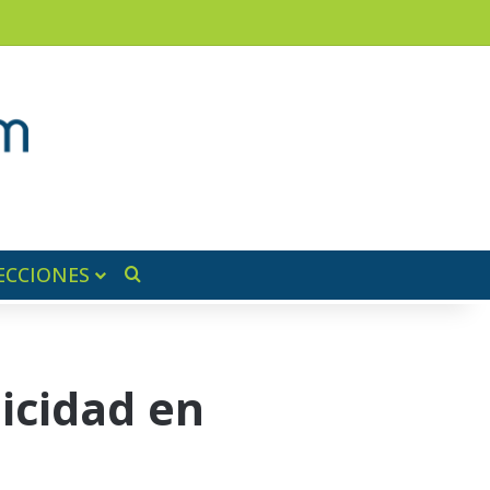
ram
ra lateral
ECCIONES
Buscar por
icidad en