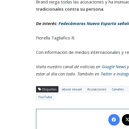
Brand niega todas las acusaciones y ha insin
tradicionales contra su persona
.
De interés:
Fedecámaras Nueva Esparta señaló
Fiorella Tagliafico R.
Con información de medios internacionales y r
Visita nuestro canal de noticias en
Google News
y
estar al día con todo. También en
Twtter
e
Insta
Etiquetas
abuso sexual
Acusaciones
Canales
YouTube
Face