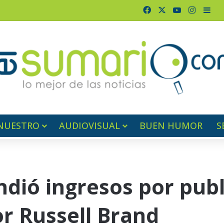
Facebook
X
YouTube
Instag
Bar
NUESTRO
AUDIOVISUAL
BUEN HUMOR
S
dió ingresos por publ
or Russell Brand