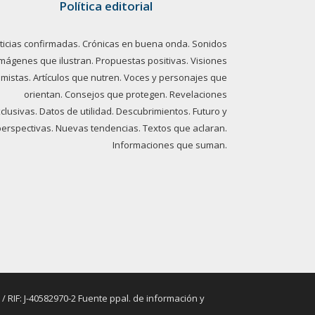
Política editorial
ticias confirmadas. Crónicas en buena onda. Sonidos
imágenes que ilustran. Propuestas positivas. Visiones
imistas. Artículos que nutren. Voces y personajes que
orientan. Consejos que protegen. Revelaciones
clusivas. Datos de utilidad. Descubrimientos. Futuro y
perspectivas. Nuevas tendencias. Textos que aclaran.
Informaciones que suman.
RIF: J-40582970-2 Fuente ppal. de información y