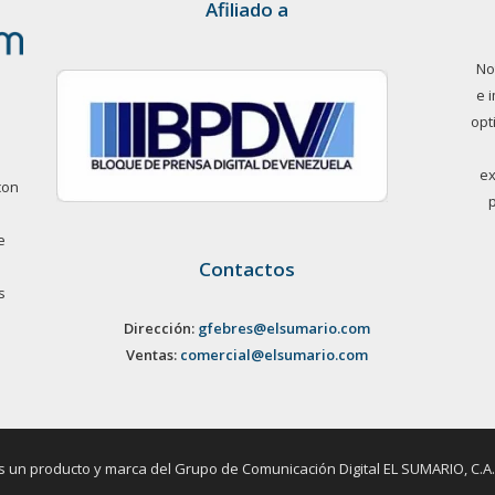
Afiliado a
No
e 
opt
ex
con
e
Contactos
s
Dirección:
gfebres@elsumario.com
Ventas:
comercial@elsumario.com
un producto y marca del Grupo de Comunicación Digital EL SUMARIO, C.A. / 