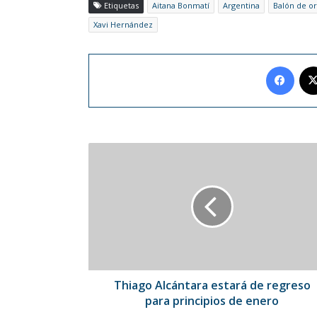
Etiquetas
Aitana Bonmatí
Argentina
Balón de o
Xavi Hernández
Face
Thiago
Alcántara
estará
de
regreso
para
principios
de
enero
Thiago Alcántara estará de regreso
para principios de enero