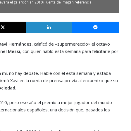
levara el galardón en 2010 (Fuente de imagen referencial:
X
LinkedIn
Messe
Xavi Hernández
, calificó de «supermerecido» el octavo
onel Messi
, con quien habló esta semana para felicitarle por
a mí, no hay debate. Hablé con él está semana y estaba
firmó Xavi en la rueda de prensa previa al encuentro que su
ociedad
.
2010, pero ese año el premio a mejor jugador del mundo
nternacionales españoles, una decisión que, pasados los