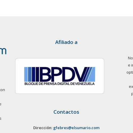
Afiliado a
No
e 
opt
ex
con
e
Contactos
s
Dirección:
gfebres@elsumario.com