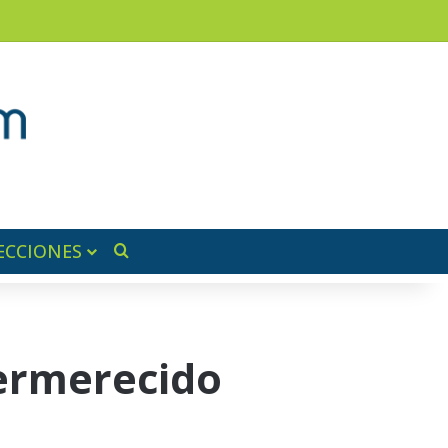
am
a lateral
ECCIONES
Buscar por
permerecido