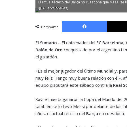
El actual técnico del Barça no cuestiona que Messi se l
@FCBarcelona_es)
Facebook
Compartir
El Sumario
– El entrenador del
FC Barcelona
,
Balón de Oro
conquistado por el argentino
Li
el galardón.
«Es el mejor jugador del último
Mundial
y, par
muy feliz. Tengo muy buena relación con él», a
equipo disputará este sábado contra la
Real S
Xavi e Iniesta ganaron la Copa del Mundo del 
también se lo llevó Messi por delante de los i
años, el actual técnico del
Barça
no cuestiona.