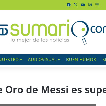
Facebook
X
YouTube
Instagr
Barr
NUESTRO
AUDIOVISUAL
BUEN HUMOR
S
de Oro de Messi es su