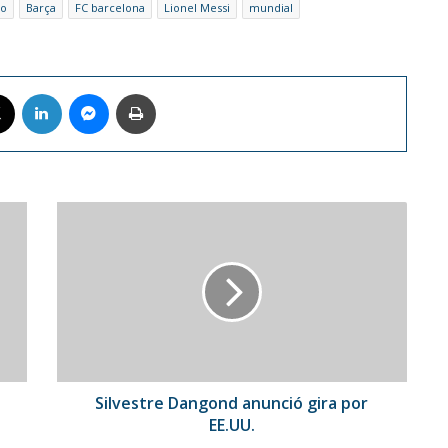
ro
Barça
FC barcelona
Lionel Messi
mundial
book
X
LinkedIn
Messenger
Imprimir
Silvestre
Dangond
anunció
gira
por
EE.UU.
Silvestre Dangond anunció gira por
EE.UU.