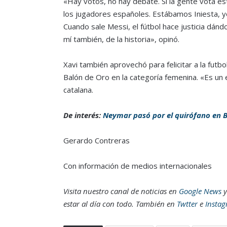
«Hay votos, no hay debate. Si la gente vota es
los jugadores españoles. Estábamos Iniesta, yo,
Cuando sale Messi, el fútbol hace justicia dánd
mí también, de la historia», opinó.
Xavi también aprovechó para felicitar a la futbol
Balón de Oro en la categoría femenina. «Es un e
catalana.
De interés:
Neymar pasó por el quirófano en B
Gerardo Contreras
Con información de medios internacionales
Visita nuestro canal de noticias en
Google News
y
estar al día con todo. También en
Twtter
e
Insta