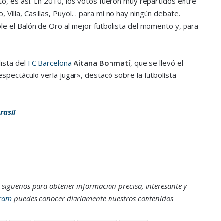
to, es así. En 2010, los votos fueron muy repartidos entre
 Villa, Casillas, Puyol… para mí no hay ningún debate.
ole el Balón de Oro al mejor futbolista del momento y, para
ista del
FC Barcelona
Aitana Bonmatí
, que se llevó el
spectáculo verla jugar», destacó sobre la futbolista
rasil
 síguenos para obtener información precisa, interesante y
gram
puedes conocer diariamente nuestros contenidos