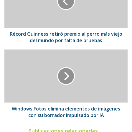
al
perro
más
viejo
del
mundo
Récord Guinness retiró premio al perro más viejo
por
del mundo por falta de pruebas
falta
de
Windows
pruebas
Fotos
elimina
elementos
de
imágenes
con
su
borrador
impulsado
Windows Fotos elimina elementos de imágenes
por
con su borrador impulsado por IA
IA
Publicaciones relacionadas