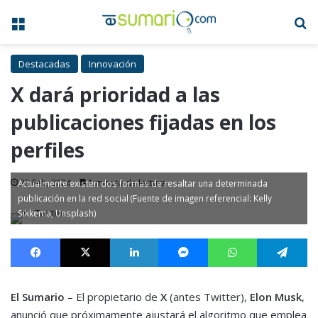
Menú
B
Destacadas
Innovación
X dará prioridad a las
publicaciones fijadas en los
perfiles
23 Feb, 2024
1 minuto de lectura
Actualmente existen dos formas de resaltar una determinada
publicación en la red social (Fuente de imagen referencial: Kelly
Sikkema, Unsplash)
Facebook
X
LinkedIn
Messenger
WhatsApp
Te
El Sumario
– El propietario de
X
(antes Twitter),
Elon Musk
,
anunció que próximamente ajustará el algoritmo que emplea