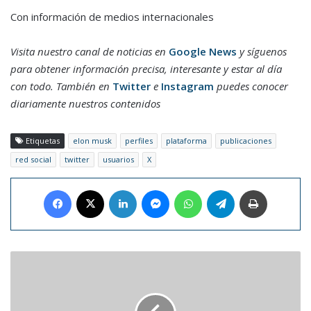
Con información de medios internacionales
Visita nuestro canal de noticias en
Google News
y síguenos
para obtener información precisa, interesante y estar al día
con todo. También en
Twitter
e
Instagram
puedes conocer
diariamente nuestros contenidos
Etiquetas
elon musk
perfiles
plataforma
publicaciones
red social
twitter
usuarios
X
Facebook
X
LinkedIn
Messenger
WhatsApp
Telegram
Imprimir
Récord
Guinness
retiró
premio