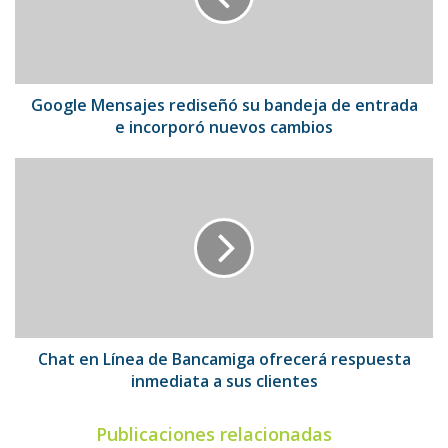
de
entrada
e
incorporó
nuevos
Google Mensajes rediseñó su bandeja de entrada
cambios
e incorporó nuevos cambios
Chat
en
Línea
de
Bancamiga
ofrecerá
respuesta
inmediata
a
sus
Chat en Línea de Bancamiga ofrecerá respuesta
clientes
inmediata a sus clientes
Publicaciones relacionadas