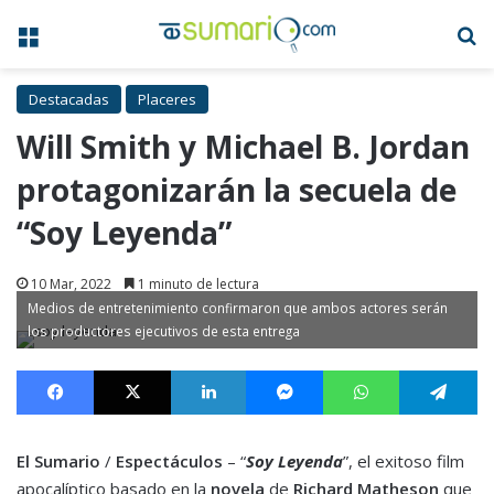
Menú
B
Destacadas
Placeres
Will Smith y Michael B. Jordan
protagonizarán la secuela de
“Soy Leyenda”
10 Mar, 2022
1 minuto de lectura
Medios de entretenimiento confirmaron que ambos actores serán
los productores ejecutivos de esta entrega
Facebook
X
LinkedIn
Messenger
WhatsApp
Te
El Sumario
/
Espectáculos
– “
Soy Leyenda
”, el exitoso film
apocalíptico basado en la
novela
de
Richard Matheson
que