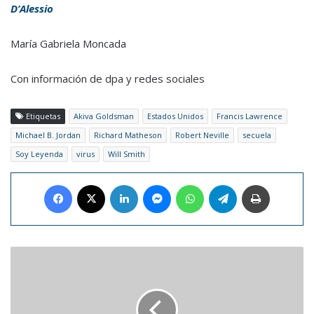
D’Alessio
María Gabriela Moncada
Con información de dpa y redes sociales
Etiquetas
Akiva Goldsman
Estados Unidos
Francis Lawrence
Michael B. Jordan
Richard Matheson
Robert Neville
secuela
Soy Leyenda
virus
Will Smith
Facebook
X
LinkedIn
Messenger
WhatsApp
Telegram
Imprimir
Google
Mensajes
rediseñó
su
bandeja