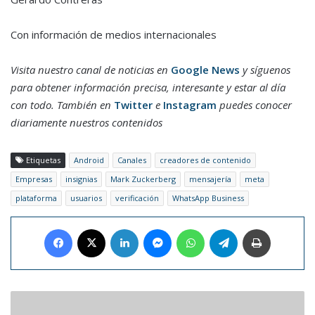
Con información de medios internacionales
Visita nuestro canal de noticias en
Google News
y síguenos
para obtener información precisa, interesante y estar al día
con todo. También en
Twitter
e
Instagram
puedes conocer
diariamente nuestros contenidos
Etiquetas
Android
Canales
creadores de contenido
Empresas
insignias
Mark Zuckerberg
mensajería
meta
plataforma
usuarios
verificación
WhatsApp Business
Facebook
X
LinkedIn
Messenger
WhatsApp
Telegram
Imprimir
Ñengo
Flow