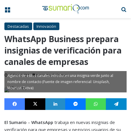
Menú
B
Destacadas
Innovación
WhatsApp Business prepara
insignias de verificación para
canales de empresas
05 Ene, 2024
1 minuto de lectura
Algunos de estos canales introducen una insignia verde junto al
nombre de contacto (Fuente de imagen referencial: Unsplash,
Mourizal Zativa)
Facebook
X
LinkedIn
Messenger
WhatsApp
Te
El Sumario
–
WhatsApp
trabaja en nuevas insignias de
verificación para que empresas y negocios usuarios de su