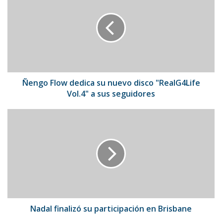
dedica
su
nuevo
disco
"RealG4Life
Vol.4"
a
sus
Ñengo Flow dedica su nuevo disco "RealG4Life
seguidores
Vol.4" a sus seguidores
Nadal
finalizó
su
participación
en
Brisbane
Nadal finalizó su participación en Brisbane