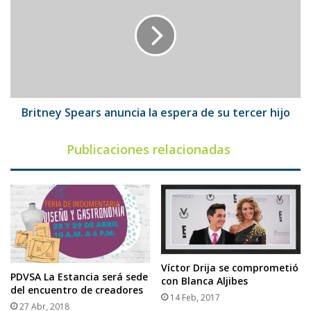
anuncia
la
espera
de
su
tercer
hijo
Britney Spears anuncia la espera de su tercer hijo
Publicaciones relacionadas
Víctor Drija se comprometió
PDVSA La Estancia será sede
con Blanca Aljibes
del encuentro de creadores
14 Feb, 2017
27 Abr, 2018