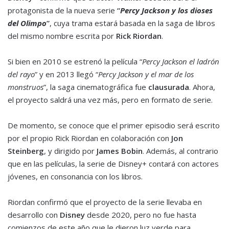
protagonista de la nueva serie
“
Percy Jackson y los dioses
del Olimpo
”
, cuya trama estará basada en la saga de libros
del mismo nombre escrita por
Rick Riordan
.
Si bien en 2010 se estrenó la película “
Percy Jackson el ladrón
del rayo
” y en 2013 llegó “
Percy Jackson y el mar de los
monstruos
”, la saga cinematográfica fue
clausurada
. Ahora,
el proyecto saldrá una vez más, pero en formato de serie.
De momento, se conoce que el primer episodio será escrito
por el propio Rick Riordan en colaboración con
Jon
Steinberg
, y dirigido por
James Bobin
. Además, al contrario
que en las películas, la serie de Disney+ contará con actores
jóvenes, en consonancia con los libros.
Riordan confirmó que el proyecto de la serie llevaba en
desarrollo con
Disney
desde 2020, pero no fue hasta
comienzos de este año que le dieron luz verde para