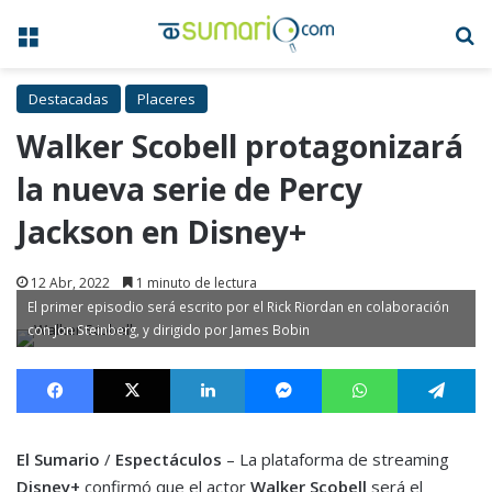
Menú
B
Destacadas
Placeres
Walker Scobell protagonizará
la nueva serie de Percy
Jackson en Disney+
12 Abr, 2022
1 minuto de lectura
El primer episodio será escrito por el Rick Riordan en colaboración
con Jon Steinberg, y dirigido por James Bobin
Facebook
X
LinkedIn
Messenger
WhatsApp
Te
El Sumario
/
Espectáculos
– La plataforma de streaming
Disney+
confirmó que el actor
Walker Scobell
será el