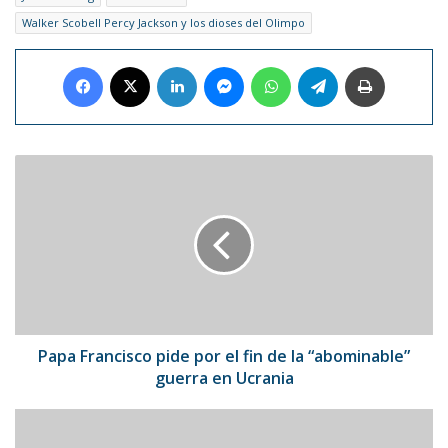
Walker Scobell Percy Jackson y los dioses del Olimpo
Facebook
X
LinkedIn
Messenger
WhatsApp
Telegram
Imprimir
Papa
Francisco
pide
por
el
fin
de
la
“abominable”
guerra
Papa Francisco pide por el fin de la “abominable”
en
guerra en Ucrania
Ucrania
Britney
Spears