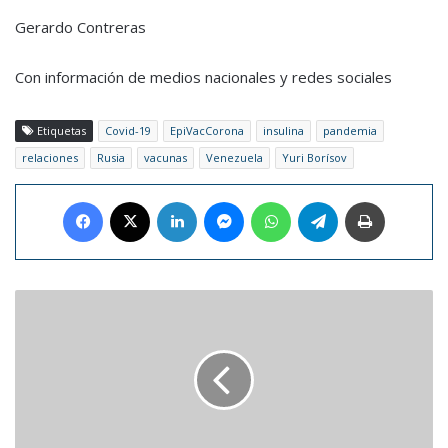
Gerardo Contreras
Con información de medios nacionales y redes sociales
Etiquetas
Covid-19
EpiVacCorona
insulina
pandemia
relaciones
Rusia
vacunas
Venezuela
Yuri Borísov
Facebook
X
LinkedIn
Messenger
WhatsApp
Telegram
Imprimir
Google
Meet
extiende
las
llamadas
ilimitadas
gratuitas
hasta