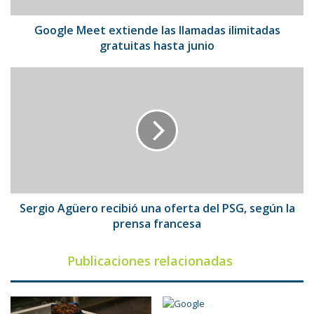
junio
Google Meet extiende las llamadas ilimitadas
gratuitas hasta junio
Sergio
Agüero
recibió
una
oferta
del
PSG,
según
la
prensa
Sergio Agüero recibió una oferta del PSG, según la
francesa
prensa francesa
Publicaciones relacionadas