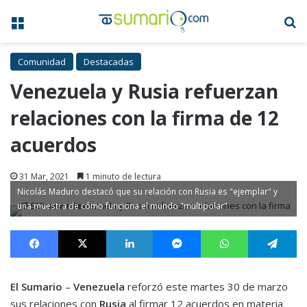
Menú
B
Comunidad
Destacadas
Venezuela y Rusia refuerzan
relaciones con la firma de 12
acuerdos
31 Mar, 2021
1 minuto de lectura
Nicolás Maduro destacó que su relación con Rusia es "ejemplar" y
una muestra de cómo funciona el mundo "multipolar"
Facebook
X
LinkedIn
Messenger
WhatsApp
Te
El Sumario
–
Venezuela
reforzó este martes 30 de marzo
sus relaciones con
Rusia
al firmar 12 acuerdos en materia