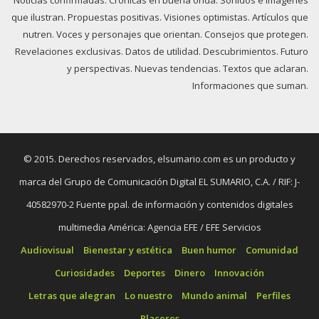
Noticias confirmadas. Crónicas en buena onda. Sonidos e imágenes
que ilustran. Propuestas positivas. Visiones optimistas. Artículos que
nutren. Voces y personajes que orientan. Consejos que protegen.
Revelaciones exclusivas. Datos de utilidad. Descubrimientos. Futuro
y perspectivas. Nuevas tendencias. Textos que aclaran.
Informaciones que suman.
© 2015. Derechos reservados, elsumario.com es un producto y
marca del Grupo de Comunicación Digital EL SUMARIO, C.A. / RIF: J-
40582970-2 Fuente ppal. de información y contenidos digitales
multimedia América: Agencia EFE / EFE Servicios
Audiovisual
Bienestar y estética
Buen humor
Comunidad
Curiosidades
Deportes
Dinero
Innovación
Letras que alegran
Lo nuestro
Mundo animal
Perfiles
Placeres